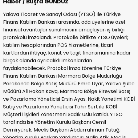
Haber / Büşra GÜNDÜZ
Yalova Ticaret ve Sanayi Odası (YTSO) ile Türkiye
Finans Katılım Bankası arasında, oda üyelerine özel
finansal avantajlar sunulmasını amaçlayan iş birliği
protokolü imzalandı. Protokolle birlikte YTSO üyeleri;
katılım hesaplarından POS hizmetlerine, ticari
kartlardan ihtiyaç, konut ve taşıt finansmanına kadar
birçok alanda ayrıcalıklı imkanlardan
faydalanabilecek. Protokol imza törenine Türkiye
Finans Katılım Bankası Marmara Bölge Müdürlüğü
Perakende Bölge Satış Müdürü Emre Uyar, Yalova Şube
Müdürü Ali Hakan Kaya, Marmara Bölge Bireysel Satış
ve Pazarlama Yöneticisi Ersin Ayas, Nakit Yönetimi KOBİ
Satış ve Pazarlama Yöneticisi Tahir Sert ile KOBİ
Müşteri İlişkileri Yönetmeni Sadık Uslu katıldı. YTSO
tarafında ise Yönetim Kurulu Başkanı Cemil
Demiryürek, Meclis Başkanı Abdurrahman Tutuğ,
Yönetim Kurulu Başkan Yardımcısı Galip Atik, Meclis