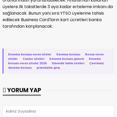
oranlarından yararlanabilecek. Finansman kullanan
üyelere ilk taksitlerde 3 aya kadar erteleme imkanı da
sağlanacak. Bunun yanı sıra YTSO üyelerine tahsis
edilecek Business Card'ların kart ücretleri banka
tarafından karşılanacak.
Deneme bonusu veren siteler
·
Deneme bonusu
·
Bonus veren
siteler
·
Casino siteleri
·
Deneme bonusu güncel
·
Deneme
bonusu veren siteler 2026
·
Güvenilir bahis siteleri
·
Çevrimsiz
deneme bonusu
·
primebahis giriş
YORUM YAP