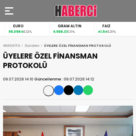
EURO
GRAM ALTIN
FAİZ
55,0584
6.568,33
41,54
0,12%
1,11%
0,31%
ANASAYFA
Gündem
ÜYELERE ÖZEL FİNANSMAN PROTOKOLÜ
ÜYELERE ÖZEL FİNANSMAN
PROTOKOLÜ
09.07.2026 14:10
Güncellenme :
09.07.2026 14:12