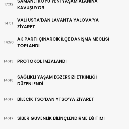
SAMANLI KÖYÜ YENİ YAŞAM ALANINA
17:32
KAVUŞUYOR
VALİ USTA’DAN LAVANTA YALOVA’YA
14:51
ZİYARET
AK PARTİ ÇINARCIK İLÇE DANIŞMA MECLİSİ
14:50
TOPLANDI
PROTOKOL İMZALANDI
14:49
SAĞLIKLI YAŞAM EGZERSİZİ ETKİNLİĞİ
14:48
DÜZENLENDİ
BİLECİK TSO’DAN YTSO’YA ZİYARET
14:47
SİBER GÜVENLİK BİLİNÇLENDİRME EĞİTİMİ
14:47