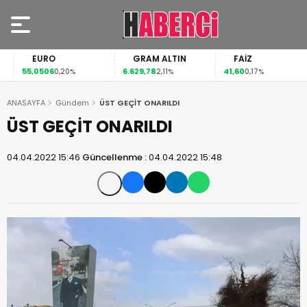
EURO
GRAM ALTIN
FAİZ
55,0506
6.629,78
41,60
0,20%
2,11%
0,17%
ANASAYFA
Gündem
ÜST GEÇİT ONARILDI
ÜST GEÇİT ONARILDI
04.04.2022 15:46
Güncellenme :
04.04.2022 15:48