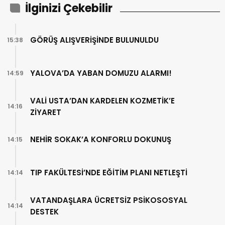
İlginizi Çekebilir
GÖRÜŞ ALIŞVERİŞİNDE BULUNULDU
15:38
YALOVA’DA YABAN DOMUZU ALARMI!
14:59
VALİ USTA’DAN KARDELEN KOZMETİK’E
14:16
ZİYARET
NEHİR SOKAK’A KONFORLU DOKUNUŞ
14:15
TIP FAKÜLTESİ’NDE EĞİTİM PLANI NETLEŞTİ
14:14
VATANDAŞLARA ÜCRETSİZ PSİKOSOSYAL
14:14
DESTEK