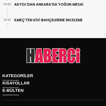
AKYOL’DAN ANKARA’DA YOĞUN MESAİ
14:32
İLMEÇ’TEN KİVİ BAHÇELERİNE İNCELEME
14:31
KATEGORİLER
KISAYOLLAR
Gündem
E-BÜLTEN
Siyaset
Künye
Sürmanşet
Üyelik
Eğitim
Tüm Yazarlar