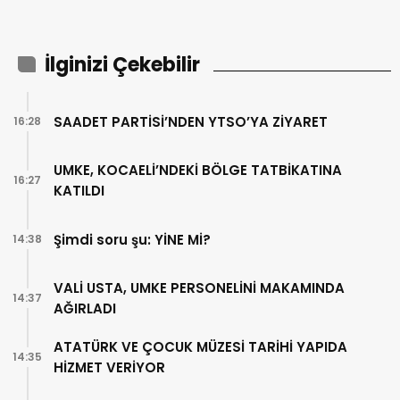
İlginizi Çekebilir
SAADET PARTİSİ’NDEN YTSO’YA ZİYARET
16:28
UMKE, KOCAELİ’NDEKİ BÖLGE TATBİKATINA
16:27
KATILDI
Şimdi soru şu: YİNE Mİ?
14:38
VALİ USTA, UMKE PERSONELİNİ MAKAMINDA
14:37
AĞIRLADI
ATATÜRK VE ÇOCUK MÜZESİ TARİHİ YAPIDA
14:35
HİZMET VERİYOR