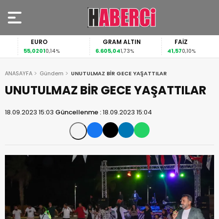
EURO
GRAM ALTIN
FAİZ
55,0201
6.605,04
41,57
0,14%
1,73%
0,10%
ANASAYFA
Gündem
UNUTULMAZ BİR GECE YAŞATTILAR
UNUTULMAZ BİR GECE YAŞATTILAR
18.09.2023 15:03
Güncellenme :
18.09.2023 15:04