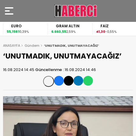
EURO
GRAM ALTIN
FAİZ
55,1581
6.660,55
41,30
0,39%
2,59%
-0,55%
ANASAYFA
Gündem
‘UNUTMADIK, UNUTMAYACAĞIZ’
‘UNUTMADIK, UNUTMAYACAĞIZ’
16.08.2024 14:45
Güncellenme :
16.08.2024 14:46