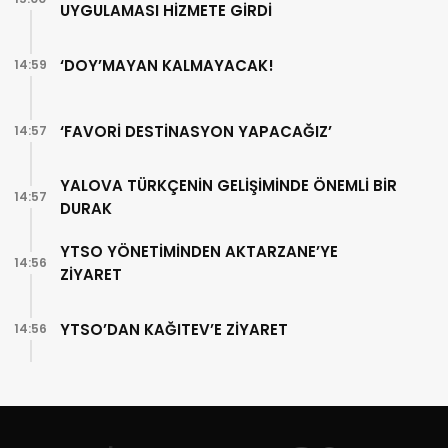
UYGULAMASI HİZMETE GİRDİ
‘DOY’MAYAN KALMAYACAK!
14:59
‘FAVORİ DESTİNASYON YAPACAĞIZ’
14:57
YALOVA TÜRKÇENİN GELİŞİMİNDE ÖNEMLİ BİR
14:57
DURAK
YTSO YÖNETİMİNDEN AKTARZANE’YE
14:56
ZİYARET
YTSO’DAN KAĞITEV’E ZİYARET
14:56