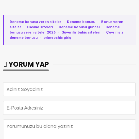
Deneme bonusu veren siteler
·
Deneme bonusu
·
Bonus veren
siteler
·
Casino siteleri
·
Deneme bonusu güncel
·
Deneme
bonusu veren siteler 2026
·
Güvenilir bahis siteleri
·
Çevrimsiz
deneme bonusu
·
primebahis giriş
YORUM YAP