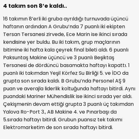
4 takım son 8’e kaldı..
16 takımın 8’erli iki gruba ayrıldığı turnuvada üçüncü
haftanın ardından A Grubu’nda 7 puanlı iki ekipten
Tersan Tersanesi zirvede, Ece Marin ise ikinci sırada
kendisine yer buldu. Bu iki takım, grup maçlarının
bitimine iki hafta kala çeyrek final bileti aldı. 6 puanlı
Paksuntaş Makine üçüncü ve 3 puanlı Beşiktaş
Tersanesi de dördüncü basamakta haftayı kapattı. 1
puanlı iki takımdan Yeşil Körfez Su Birliği 5. ve İDO da
grupta son sırada kaldı. B Grubu’nda Personel AŞ 9
puan ve averajla liderlik koltuğunda haftayı bitirdi. Aynı
puandaki Mariner Mühendislik ise ikinci sırada yer aldı.
Çekişmenin devam ettiği grupta 3 puanlı üç takımdan
Yalova Ro-Port 3., AB Makine 4. ve Pınarbaşı da
5.sırada haftayı bitirdi. Grubun puansız tek takımı
Elektromarketim de son sırada haftayı bitirdi.