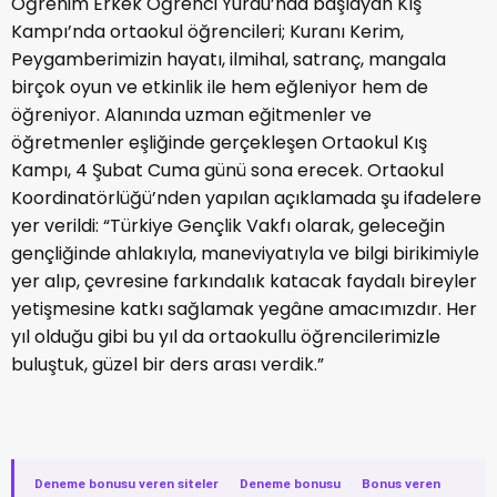
Öğrenim Erkek Öğrenci Yurdu’nda başlayan Kış
Kampı’nda ortaokul öğrencileri; Kuranı Kerim,
Peygamberimizin hayatı, ilmihal, satranç, mangala
birçok oyun ve etkinlik ile hem eğleniyor hem de
öğreniyor. Alanında uzman eğitmenler ve
öğretmenler eşliğinde gerçekleşen Ortaokul Kış
Kampı, 4 Şubat Cuma günü sona erecek. Ortaokul
Koordinatörlüğü’nden yapılan açıklamada şu ifadelere
yer verildi: “Türkiye Gençlik Vakfı olarak, geleceğin
gençliğinde ahlakıyla, maneviyatıyla ve bilgi birikimiyle
yer alıp, çevresine farkındalık katacak faydalı bireyler
yetişmesine katkı sağlamak yegâne amacımızdır. Her
yıl olduğu gibi bu yıl da ortaokullu öğrencilerimizle
buluştuk, güzel bir ders arası verdik.”
Deneme bonusu veren siteler
·
Deneme bonusu
·
Bonus veren