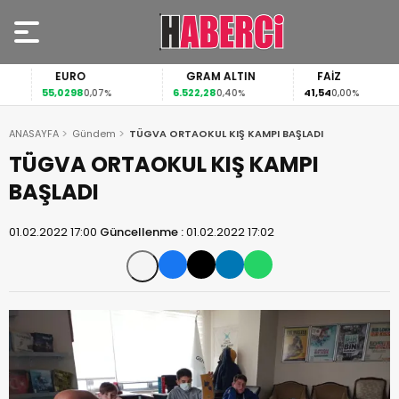
EURO
GRAM ALTIN
FAİZ
55,0298
6.522,28
41,54
0,07%
0,40%
0,00%
ANASAYFA
Gündem
TÜGVA ORTAOKUL KIŞ KAMPI BAŞLADI
TÜGVA ORTAOKUL KIŞ KAMPI
BAŞLADI
01.02.2022 17:00
Güncellenme :
01.02.2022 17:02