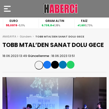
EURO
GRAM ALTIN
FAİZ
55,0978
6.738,84
41,60
-0,11%
1,18%
0,73%
ANASAYFA
Gündem
TOBB MTAL’DEN SANAT DOLU GECE
TOBB MTAL’DEN SANAT DOLU GECE
18.06.2023 13:49
Güncellenme :
18.06.2023 13:51