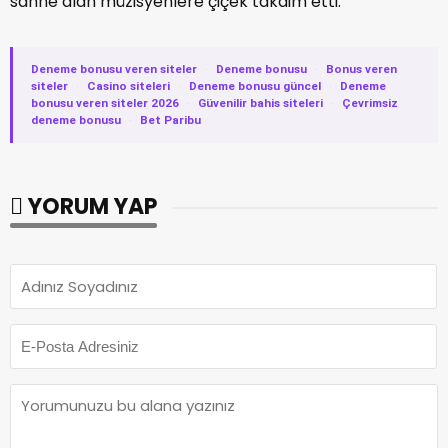
sahne alan müzisyenlere çiçek takdim etti.
Deneme bonusu veren siteler
·
Deneme bonusu
·
Bonus veren
siteler
·
Casino siteleri
·
Deneme bonusu güncel
·
Deneme
bonusu veren siteler 2026
·
Güvenilir bahis siteleri
·
Çevrimsiz
deneme bonusu
·
Bet Paribu
YORUM YAP