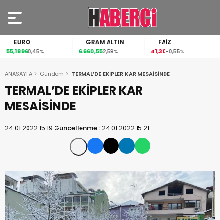
EURO
GRAM ALTIN
FAİZ
55,1896
6.660,55
41,30
0,45%
2,59%
-0,55%
ANASAYFA
Gündem
TERMAL’DE EKİPLER KAR MESAİSİNDE
TERMAL’DE EKİPLER KAR
MESAİSİNDE
24.01.2022 15:19
Güncellenme :
24.01.2022 15:21