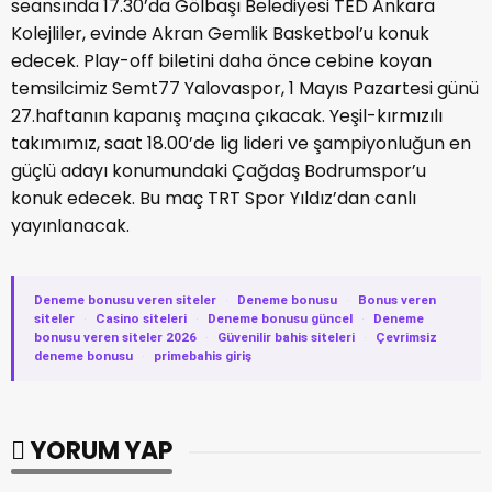
seansında 17.30’da Gölbaşı Belediyesi TED Ankara
Kolejliler, evinde Akran Gemlik Basketbol’u konuk
edecek. Play-off biletini daha önce cebine koyan
temsilcimiz Semt77 Yalovaspor, 1 Mayıs Pazartesi günü
27.haftanın kapanış maçına çıkacak. Yeşil-kırmızılı
takımımız, saat 18.00’de lig lideri ve şampiyonluğun en
güçlü adayı konumundaki Çağdaş Bodrumspor’u
konuk edecek. Bu maç TRT Spor Yıldız’dan canlı
yayınlanacak.
Deneme bonusu veren siteler
·
Deneme bonusu
·
Bonus veren
siteler
·
Casino siteleri
·
Deneme bonusu güncel
·
Deneme
bonusu veren siteler 2026
·
Güvenilir bahis siteleri
·
Çevrimsiz
deneme bonusu
·
primebahis giriş
YORUM YAP