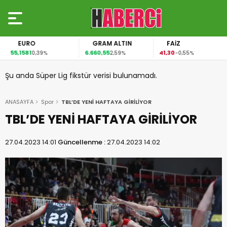
EURO
GRAM ALTIN
FAİZ
55,1581
6.660,55
41,30
0,39%
2,59%
-0,55%
Şu anda Süper Lig fikstür verisi bulunamadı.
ANASAYFA
Spor
TBL’DE YENİ HAFTAYA GİRİLİYOR
TBL’DE YENİ HAFTAYA GİRİLİYOR
27.04.2023 14:01
Güncellenme :
27.04.2023 14:02