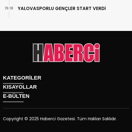
YALOVASPORLU GENÇLER START VERDİ
15:18
KATEGORİLER
KISAYOLLAR
Gündem
E-BÜLTEN
Siyaset
Künye
Sürmanşet
Üyelik
Eğitim
Tüm Yazarlar
Sağlık
Copyright © 2025 Haberci Gazetesi. Tüm Hakları Saklıdır.
İletişim
Spor
haberci.com.tr
e-bültenine abone olarak, tarafınıza haber,
Foto Galeri