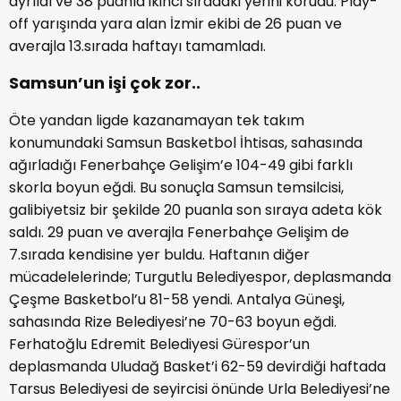
ayrıldı ve 38 puanla ikinci sıradaki yerini korudu. Play-
off yarışında yara alan İzmir ekibi de 26 puan ve
averajla 13.sırada haftayı tamamladı.
Samsun’un işi çok zor..
Öte yandan ligde kazanamayan tek takım
konumundaki Samsun Basketbol İhtisas, sahasında
ağırladığı Fenerbahçe Gelişim’e 104-49 gibi farklı
skorla boyun eğdi. Bu sonuçla Samsun temsilcisi,
galibiyetsiz bir şekilde 20 puanla son sıraya adeta kök
saldı. 29 puan ve averajla Fenerbahçe Gelişim de
7.sırada kendisine yer buldu. Haftanın diğer
mücadelelerinde; Turgutlu Belediyespor, deplasmanda
Çeşme Basketbol’u 81-58 yendi. Antalya Güneşi,
sahasında Rize Belediyesi’ne 70-63 boyun eğdi.
Ferhatoğlu Edremit Belediyesi Gürespor’un
deplasmanda Uludağ Basket’i 62-59 devirdiği haftada
Tarsus Belediyesi de seyircisi önünde Urla Belediyesi’ne