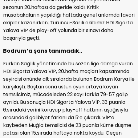
sezonun 20.haftası da geride kaldı. Kritik
müsabakaların yapıldığı haftada genel anlamda favori
ekipler kazanırken; Turuncu-Sarılı ekibimiz HDI Sigorta
Yalova VİP de play-off yolunda bir sınavı daha
başarıyla geçti.
Bodrum’a şans tanımadık..
Furkan Sağlık yönetiminde bu sezon lige damga vuran
HDI Sigorta Yalova VİP, 20.hafta maçları kapsamında
seyircisi önünde alt sıralarda bulunan Bodrum Karya ile
karşılaştı. Baştan sona üstün oyun ortaya koyan
temsilcimiz, mücadeleden 22 sayı farkla 79-57 galip
ayrıldı. Bu sonuçla HDI Sigorta Yalova VİP, 33 puanla
6.sıradaki yerini koruyup play-off hattının aşağısıyla
arasındaki galibiyet farkını da 5’e çıkardı. VİP’e
kaybeden Muğla temsilcisi de 23 puanla küme düşme
potası olan 15.sırada haftaya nokta koydu. Geçen