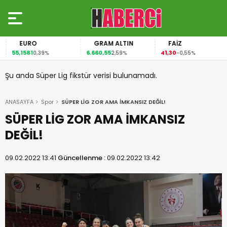
EURO
GRAM ALTIN
FAİZ
55,1581
6.660,55
41,30
0,39%
2,59%
-0,55%
Şu anda Süper Lig fikstür verisi bulunamadı.
ANASAYFA
Spor
SÜPER LİG ZOR AMA İMKANSIZ DEĞİL!
SÜPER LİG ZOR AMA İMKANSIZ
DEĞİL!
09.02.2022 13:41
Güncellenme :
09.02.2022 13:42