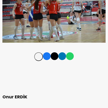
Onur ERDİK