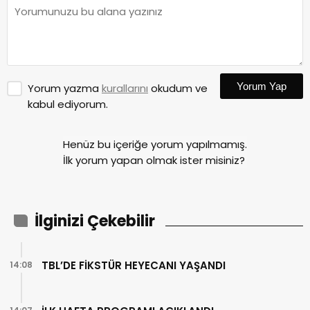
Yorum Yap
Yorum yazma
kurallarını
okudum ve
kabul ediyorum.
Henüz bu içeriğe yorum yapılmamış.
İlk yorum yapan olmak ister misiniz?
İlginizi Çekebilir
TBL’DE FİKSTÜR HEYECANI YAŞANDI
14:08