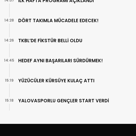
İLK HAFTA PROGRAMI AÇIKLANDI
14:07
DÖRT TAKIMLA MÜCADELE EDECEK!
14:28
TKBL’DE FİKSTÜR BELLİ OLDU
14:26
HEDEF AYNI BAŞARILARI SÜRDÜRMEK!
14:45
YÜZÜCÜLER KÜRSÜYE KULAÇ ATTI
15:19
YALOVASPORLU GENÇLER START VERDİ
15:18