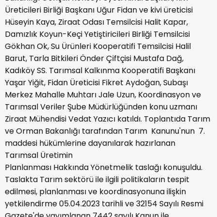
Üreticileri Birliği Başkanı Uğur Fidan ve kivi üreticisi
Hüseyin Kaya, Ziraat Odası Temsilcisi Halit Kapar,
Damızlık Koyun-Keçi Yetiştiricileri Birliği Temsilcisi
Gökhan Ok, Su Ürünleri Kooperatifi Temsilcisi Halil
Barut, Tarla Bitkileri Önder Çiftçisi Mustafa Dağ,
Kadıköy SS. Tarımsal Kalkınma Kooperatifi Başkanı
Yaşar Yiğit, Fidan Üreticisi Fikret Aydoğan, Subaşı
Merkez Mahalle Muhtarı Jale Uzun, Koordinasyon ve
Tarımsal Veriler Şube Müdürlüğünden konu uzmanı
Ziraat Mühendisi Vedat Yazıcı katıldı. Toplantıda Tarım
ve Orman Bakanlığı tarafından Tarım Kanunu'nun 7.
maddesi hükümlerine dayanılarak hazırlanan
Tarımsal Üretimin
Planlanması Hakkında Yönetmelik taslağı konuşuldu.
Taslakta Tarım sektörü ile ilgili politikaların tespit
edilmesi, planlanması ve koordinasyonuna ilişkin
yetkilendirme 05.04.2023 tarihli ve 32154 Sayılı Resmi
Gazete'de yayımlanan 7442 sayılı Kanun ile