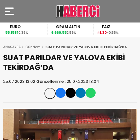
EURO
GRAM ALTIN
FAİZ
55,1581
6.660,55
41,30
0,39%
2,59%
-0,55%
ANASAYFA
Gündem
SUAT PARILDAR VE YALOVA EKİBİ TEKİRDAĞ’DA
SUAT PARILDAR VE YALOVA EKİBİ
TEKİRDAĞ’DA
25.07.2023 13:02
Güncellenme :
25.07.2023 13:04