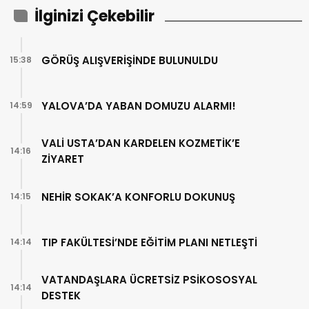
İlginizi Çekebilir
GÖRÜŞ ALIŞVERİŞİNDE BULUNULDU
15:38
YALOVA’DA YABAN DOMUZU ALARMI!
14:59
VALİ USTA’DAN KARDELEN KOZMETİK’E
14:16
ZİYARET
NEHİR SOKAK’A KONFORLU DOKUNUŞ
14:15
TIP FAKÜLTESİ’NDE EĞİTİM PLANI NETLEŞTİ
14:14
VATANDAŞLARA ÜCRETSİZ PSİKOSOSYAL
14:14
DESTEK