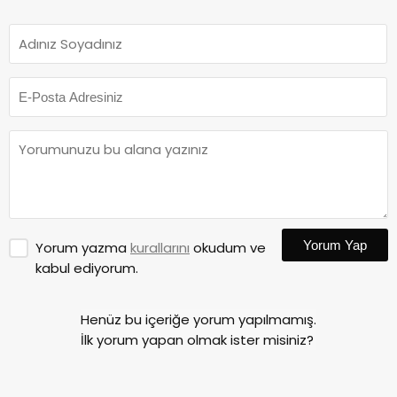
Yorum Yap
Yorum yazma
kurallarını
okudum ve
kabul ediyorum.
Henüz bu içeriğe yorum yapılmamış.
İlk yorum yapan olmak ister misiniz?