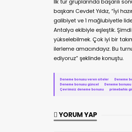
İlk tur gruplarında başarılı son
başkanı Cevdet Yıldız, “İyi ha
galibiyet ve 1 mağlubiyetle li
Antalya ekibiyle eşleştik. Şimd
yükselebilmek. Çok iyi bir tak
ilerleme amacındayız. Bu turnu
ediyoruz” şeklinde konuştu.
Deneme bonusu veren siteler
·
Deneme b
Deneme bonusu güncel
·
Deneme bonusu v
Çevrimsiz deneme bonusu
·
primebahis gi
YORUM YAP