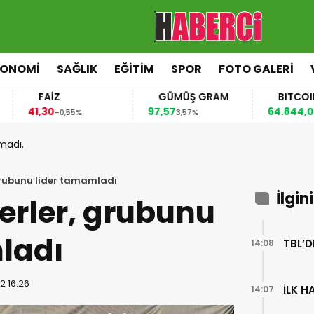
KONOMİ
SAĞLIK
EĞİTİM
SPOR
FOTO GALERİ
FAİZ
GÜMÜŞ GRAM
BITCOIN
41,30
97,57
64.844,00
-0,55%
3,57%
0,70%
madı.
grubunu lider tamamladı
İlgin
erler, grubunu
ladı
TBL’D
14:08
2 16:26
İLK 
14:07