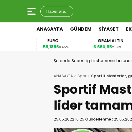
Haber ara...
ANASAYFA
GÜNDEM
SİYASET
E
EURO
GRAM ALTIN
55,1896
6.660,55
,12%
0,45%
2,59%
Şu anda Süper Lig fikstür verisi buluna
ANASAYFA
Spor
Sportif Masterler, 
Sportif Mast
lider tamam
25.05.2022 16:25
Güncellenme :
25.05.202