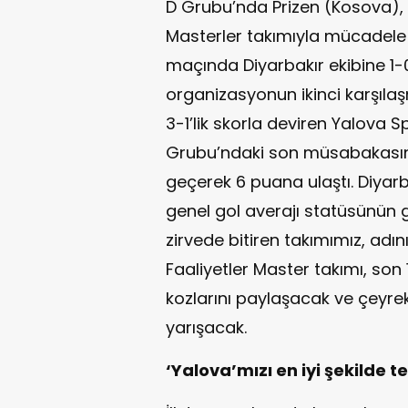
D Grubu’nda Prizen (Kosova),
Masterler takımıyla mücadele ve
maçında Diyarbakır ekibine 1-
organizasyonun ikinci karşıl
3-1’lik skorla deviren Yalova S
Grubu’ndaki son müsabakasınd
geçerek 6 puana ulaştı. Diyar
genel gol averajı statüsünün 
zirvede bitiren takımımız, adın
Faaliyetler Master takımı, son
kozlarını paylaşacak ve çeyrek
yarışacak.
‘Yalova’mızı en iyi şekilde t