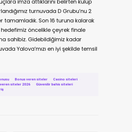
uçlara imza attıklarını belirten kulüp
zırlandığımız turnuvada D Grubu’nu 2
der tamamladık. Son 16 turuna kalarak
i hedefimiz öncelikle çeyrek finale
ıma sahibiz. Gidebildiğimiz kadar
vada Yalova’mızı en iyi şekilde temsil
onusu
·
Bonus veren siteler
·
Casino siteleri
·
eren siteler 2026
·
Güvenilir bahis siteleri
·
riş