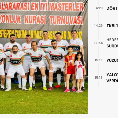
DÖRT
14:28
TKBL’
14:26
HEDEF
14:45
SÜRD
YÜZÜ
15:19
YALO
15:18
VERDİ