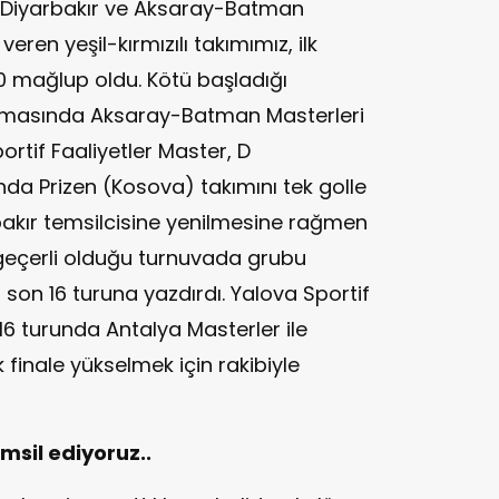
 Diyarbakır ve Aksaray-Batman
ren yeşil-kırmızılı takımımız, ilk
0 mağlup oldu. Kötü başladığı
aşmasında Aksaray-Batman Masterleri
portif Faaliyetler Master, D
a Prizen (Kosova) takımını tek golle
bakır temsilcisine yenilmesine rağmen
geçerli olduğu turnuvada grubu
ı son 16 turuna yazdırdı. Yalova Sportif
 16 turunda Antalya Masterler ile
 finale yükselmek için rakibiyle
emsil ediyoruz..