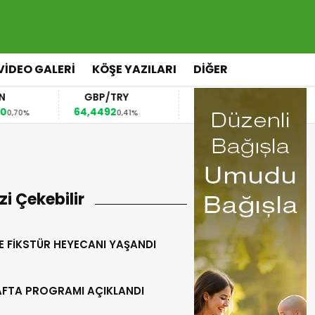
VİDEO GALERİ
KÖŞE YAZILARI
DİĞER
GBP/TRY
EUR/USD
BRE
64,4492
1,1567
82,63
0,41%
0,36%
izi Çekebilir
E FİKSTÜR HEYECANI YAŞANDI
HAFTA PROGRAMI AÇIKLANDI