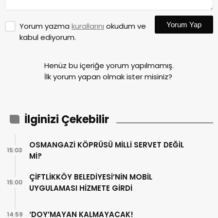
Yorum Yap
Yorum yazma
kurallarını
okudum ve
kabul ediyorum.
Henüz bu içeriğe yorum yapılmamış.
İlk yorum yapan olmak ister misiniz?
İlginizi Çekebilir
OSMANGAZİ KÖPRÜSÜ MİLLİ SERVET DEĞİL
15:03
Mİ?
ÇİFTLİKKÖY BELEDİYESİ’NİN MOBİL
15:00
UYGULAMASI HİZMETE GİRDİ
‘DOY’MAYAN KALMAYACAK!
14:59