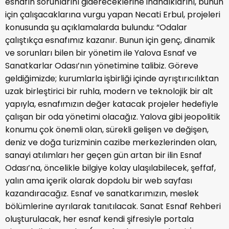
esnafın sorunlarını gidereceklerine inandıklarını, bunun
için çalışacaklarına vurgu yapan Necati Erbul, projeleri
konusunda şu açıklamalarda bulundu: “Odalar
çalıştıkça esnafımız kazanır. Bunun için genç, dinamik
ve sorunları bilen bir yönetim ile Yalova Esnaf ve
Sanatkarlar Odası’nın yönetimine talibiz. Göreve
geldiğimizde; kurumlarla işbirliği içinde ayrıştırıcılıktan
uzak birleştirici bir ruhla, modern ve teknolojik bir alt
yapıyla, esnafımızın değer katacak projeler hedefiyle
çalışan bir oda yönetimi olacağız. Yalova gibi jeopolitik
konumu çok önemli olan, sürekli gelişen ve değişen,
deniz ve doğa turizminin cazibe merkezlerinden olan,
sanayi atılımları her geçen gün artan bir ilin Esnaf
Odası’na, öncelikle bilgiye kolay ulaşılabilecek, şeffaf,
yalın ama içerik olarak dopdolu bir web sayfası
kazandıracağız. Esnaf ve sanatkarımızın, meslek
bölümlerine ayrılarak tanıtılacak. Sanat Esnaf Rehberi
oluşturulacak, her esnaf kendi şifresiyle portala