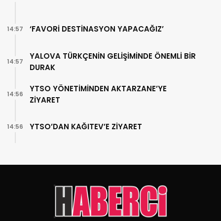
‘FAVORİ DESTİNASYON YAPACAĞIZ’
14:57
YALOVA TÜRKÇENİN GELİŞİMİNDE ÖNEMLİ BİR
14:57
DURAK
YTSO YÖNETİMİNDEN AKTARZANE’YE
14:56
ZİYARET
YTSO’DAN KAĞITEV’E ZİYARET
14:56