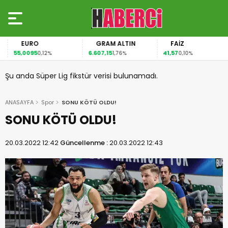
EURO
GRAM ALTIN
FAİZ
55,0095
6.607,15
41,57
0,12%
1,76%
0,10%
Şu anda Süper Lig fikstür verisi bulunamadı.
ANASAYFA
Spor
SONU KÖTÜ OLDU!
SONU KÖTÜ OLDU!
20.03.2022 12:42
Güncellenme :
20.03.2022 12:43