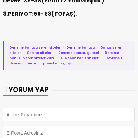
DEVRE: 35-38(Semt77 Yalovaspor)
3.PERİYOT:59-53(TOFAŞ).
Deneme bonusu veren siteler
·
Deneme bonusu
·
Bonus veren
siteler
·
Casino siteleri
·
Deneme bonusu güncel
·
Deneme
bonusu veren siteler 2026
·
Güvenilir bahis siteleri
·
Çevrimsiz
deneme bonusu
·
primebahis giriş
YORUM YAP