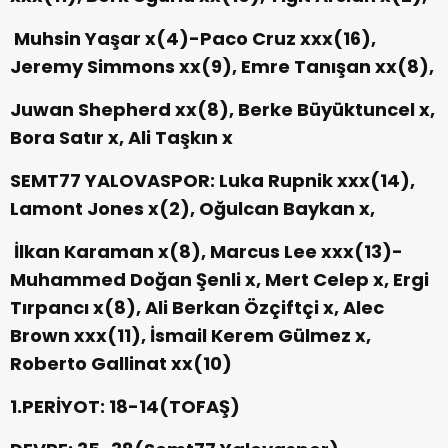
Muhsin Yaşar x(4)-Paco Cruz xxx(16),
Jeremy Simmons xx(9), Emre Tanışan xx(8),
Juwan Shepherd xx(8), Berke Büyüktuncel x,
Bora Satır x, Ali Taşkın x
SEMT77 YALOVASPOR: Luka Rupnik xxx(14),
Lamont Jones x(2), Oğulcan Baykan x,
İlkan Karaman x(8), Marcus Lee xxx(13)-
Muhammed Doğan Şenli x, Mert Celep x, Ergi
Tırpancı x(8), Ali Berkan Özçiftçi x, Alec
Brown xxx(11), İsmail Kerem Gülmez x,
Roberto Gallinat xx(10)
1.PERİYOT: 18-14(TOFAŞ)