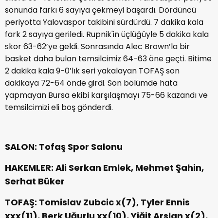
sonunda farkı 6 sayıya çekmeyi başardı. Dördüncü
periyotta Yalovaspor takibini sürdürdü. 7 dakika kala
fark 2 sayıya geriledi. Rupnik'in üçlüğüyle 5 dakika kala
skor 63-62’ye geldi. Sonrasında Alec Brown’la bir
basket daha bulan temsilcimiz 64-63 öne geçti. Bitime
2 dakika kala 9-0’lık seri yakalayan TOFAŞ son
dakikaya 72-64 önde girdi. Son bölümde hata
yapmayan Bursa ekibi karşılaşmayı 75-66 kazandı ve
temsilcimizi eli boş gönderdi.
SALON: Tofaş Spor Salonu
HAKEMLER: Ali Serkan Emlek, Mehmet Şahin,
Serhat Büker
TOFAŞ: Tomislav Zubcic x(7), Tyler Ennis
xxx(11), Berk Uğurlu xx(10), Yiğit Arslan x(2),