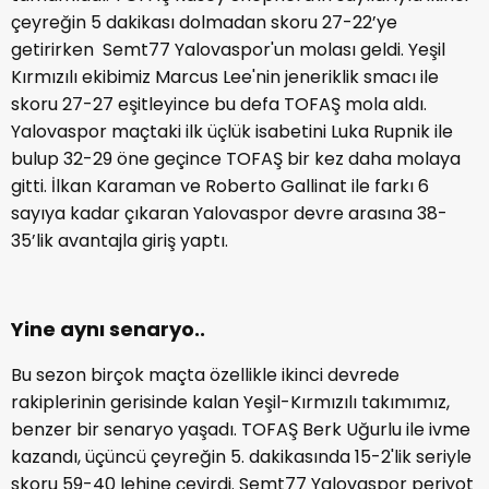
çeyreğin 5 dakikası dolmadan skoru 27-22’ye
getirirken Semt77 Yalovaspor'un molası geldi. Yeşil
Kırmızılı ekibimiz Marcus Lee'nin jeneriklik smacı ile
skoru 27-27 eşitleyince bu defa TOFAŞ mola aldı.
Yalovaspor maçtaki ilk üçlük isabetini Luka Rupnik ile
bulup 32-29 öne geçince TOFAŞ bir kez daha molaya
gitti. İlkan Karaman ve Roberto Gallinat ile farkı 6
sayıya kadar çıkaran Yalovaspor devre arasına 38-
35’lik avantajla giriş yaptı.
Yine aynı senaryo..
Bu sezon birçok maçta özellikle ikinci devrede
rakiplerinin gerisinde kalan Yeşil-Kırmızılı takımımız,
benzer bir senaryo yaşadı. TOFAŞ Berk Uğurlu ile ivme
kazandı, üçüncü çeyreğin 5. dakikasında 15-2'lik seriyle
skoru 59-40 lehine çevirdi. Semt77 Yalovaspor periyot