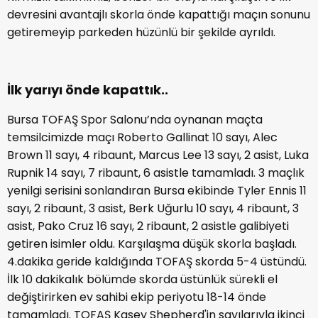
devresini avantajlı skorla önde kapattığı maçın sonunu
getiremeyip parkeden hüzünlü bir şekilde ayrıldı.
İlk yarıyı önde kapattık..
Bursa TOFAŞ Spor Salonu’nda oynanan maçta
temsilcimizde maçı Roberto Gallinat 10 sayı, Alec
Brown 11 sayı, 4 ribaunt, Marcus Lee 13 sayı, 2 asist, Luka
Rupnik 14 sayı, 7 ribaunt, 6 asistle tamamladı. 3 maçlık
yenilgi serisini sonlandıran Bursa ekibinde Tyler Ennis 11
sayı, 2 ribaunt, 3 asist, Berk Uğurlu 10 sayı, 4 ribaunt, 3
asist, Pako Cruz 16 sayı, 2 ribaunt, 2 asistle galibiyeti
getiren isimler oldu. Karşılaşma düşük skorla başladı.
4.dakika geride kaldığında TOFAŞ skorda 5-4 üstündü.
İlk 10 dakikalık bölümde skorda üstünlük sürekli el
değiştirirken ev sahibi ekip periyotu 18-14 önde
tamamladı. TOFAŞ Kasey Shepherd'in sayılarıyla ikinci