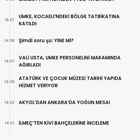
UMKE, KOCAELİ’NDEKİ BÖLGE TATBİKATINA
16:27
KATILDI
Şimdi soru şu: YİNE Mİ?
14:38
VALİ USTA, UMKE PERSONELİNİ MAKAMINDA
14:37
AĞIRLADI
ATATÜRK VE ÇOCUK MÜZESİ TARİHİ YAPIDA
14:35
HİZMET VERİYOR
AKYOL’DAN ANKARA’DA YOĞUN MESAİ
14:32
İLMEÇ’TEN KİVİ BAHÇELERİNE İNCELEME
14:31