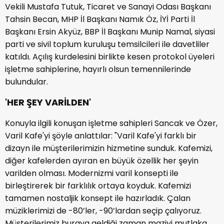
Vekili Mustafa Tutuk, Ticaret ve Sanayi Odası Başkanı
Tahsin Becan, MHP İl Başkanı Namık Öz, İYİ Parti İl
Başkanı Ersin Akyüz, BBP İl Başkanı Munip Namal, siyasi
parti ve sivil toplum kuruluşu temsilcileri ile davetliler
katıldı. Açılış kurdelesini birlikte kesen protokol üyeleri
işletme sahiplerine, hayırlı olsun temennilerinde
bulundular.
'HER ŞEY VARİLDEN'
Konuyla ilgili konuşan işletme sahipleri Sancak ve Özer,
Varil Kafe'yi şöyle anlattılar: "Varil Kafe'yi farklı bir
dizayn ile müşterilerimizin hizmetine sunduk. Kafemizi,
diğer kafelerden ayıran en büyük özellik her şeyin
varilden olması. Modernizmi varil konsepti ile
birleştirerek bir farklılık ortaya koyduk. Kafemizi
tamamen nostaljik konsept ile hazırladık. Çalan
müziklerimizi de -80’ler, -90’lardan seçip çalıyoruz.
Müşterilerimiz buraya geldiği zaman maziyi mutlaka