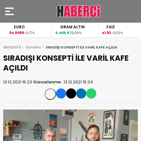
EURO
GRAM ALTIN
FAİZ
54,8959
6.498,87
41,53
-0,17%
0,04%
-0,02%
ANASAYFA
Gündem
SIRADIŞI KONSEPTİ İLE VARİL KAFE AÇILDI
SIRADIŞI KONSEPTİ İLE VARİL KAFE
AÇILDI
13.12.2021 15:23
Güncellenme :
13.12.2021 15:24