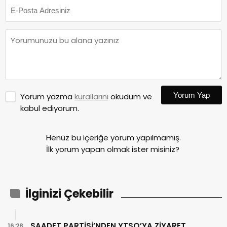
Yorum Yap
Yorum yazma
kurallarını
okudum ve
kabul ediyorum.
Henüz bu içeriğe yorum yapılmamış.
İlk yorum yapan olmak ister misiniz?
İlginizi Çekebilir
SAADET PARTİSİ’NDEN YTSO’YA ZİYARET
16:28