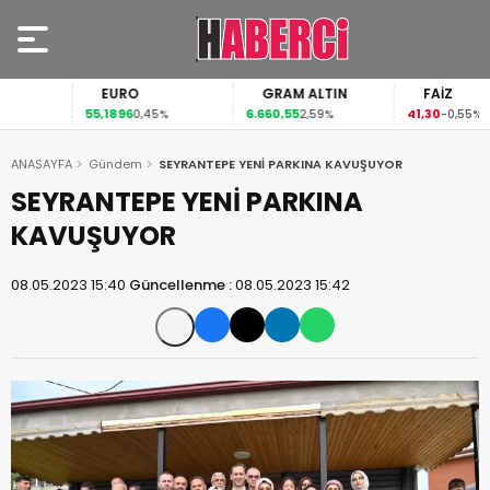
EURO
GRAM ALTIN
FAİZ
55,1896
6.660,55
41,30
0,45%
2,59%
-0,55%
ANASAYFA
Gündem
SEYRANTEPE YENİ PARKINA KAVUŞUYOR
SEYRANTEPE YENİ PARKINA
KAVUŞUYOR
08.05.2023 15:40
Güncellenme :
08.05.2023 15:42