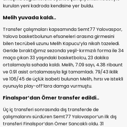
kurulan yeni kadroda kendisine yer buldu.
Melih yuvada kaldı..
Transfer çalışmaları kapsamında Semt77 Yalovaspor,
Yalova basketbolunun efsaneleri arasına girmesini
bilen tecrübeli uzunu Melih Kapucu’yla nikah tazeledi.
Geride bıraktığımız sezonda yeşil-kırmızılı forma ile 34
maça çıkan 33 yaşındaki basketbolcu, 23 dakika
ortalamayla sahada kaldı. Melih, 7.09 sayı, 4.38 ribaunt
ve 0.91 asist ortalamasıyla ligi tamamladı. 79/43 ikilik
ve 106/45 de üçlük isabeti bulunan Melih, hırsı ve istekli
oyunuyla play-off’lara damga vurmuştu.
Finalspor’dan Ömer transfer edildi..
Üç iç transferi sonrasında dış transferde de
çalışmalarını sürdüren Semt77 Yalovaspor’un ilk dış
transferi Finalspor’dan Ömer Sancaklı oldu. 31