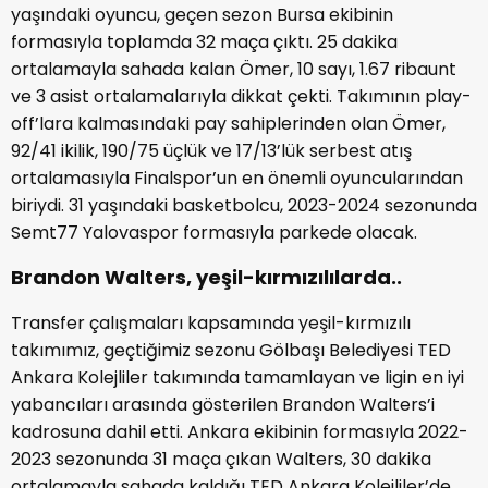
yaşındaki oyuncu, geçen sezon Bursa ekibinin
formasıyla toplamda 32 maça çıktı. 25 dakika
ortalamayla sahada kalan Ömer, 10 sayı, 1.67 ribaunt
ve 3 asist ortalamalarıyla dikkat çekti. Takımının play-
off’lara kalmasındaki pay sahiplerinden olan Ömer,
92/41 ikilik, 190/75 üçlük ve 17/13’lük serbest atış
ortalamasıyla Finalspor’un en önemli oyuncularından
biriydi. 31 yaşındaki basketbolcu, 2023-2024 sezonunda
Semt77 Yalovaspor formasıyla parkede olacak.
Brandon Walters, yeşil-kırmızılılarda..
Transfer çalışmaları kapsamında yeşil-kırmızılı
takımımız, geçtiğimiz sezonu Gölbaşı Belediyesi TED
Ankara Kolejliler takımında tamamlayan ve ligin en iyi
yabancıları arasında gösterilen Brandon Walters’i
kadrosuna dahil etti. Ankara ekibinin formasıyla 2022-
2023 sezonunda 31 maça çıkan Walters, 30 dakika
ortalamayla sahada kaldığı TED Ankara Kolejliler’de