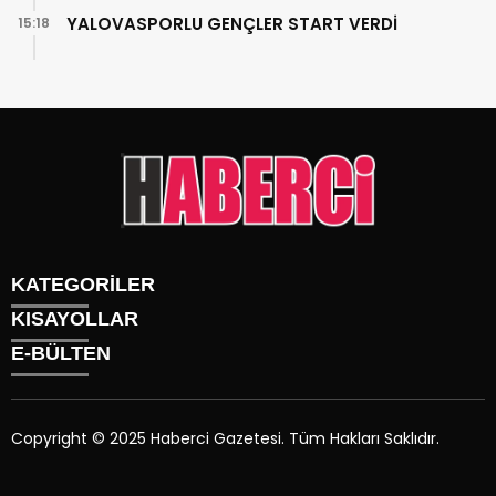
YALOVASPORLU GENÇLER START VERDİ
15:18
KATEGORİLER
KISAYOLLAR
Gündem
E-BÜLTEN
Siyaset
Künye
Sürmanşet
Üyelik
Eğitim
Tüm Yazarlar
Sağlık
Copyright © 2025 Haberci Gazetesi. Tüm Hakları Saklıdır.
İletişim
Spor
haberci.com.tr
e-bültenine abone olarak, tarafınıza haber,
Foto Galeri
duyuru ve kampanya içerikli e-postaların gönderilmesini