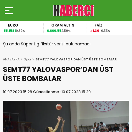
EURO
GRAM ALTIN
FAİZ
55,1581
6.660,55
41,30
0,39%
2,59%
-0,55%
Şu anda Süper Lig fikstür verisi bulunamadı.
ANASAYFA
Spor
SEMT77 YALOVASPOR’DAN ÜST ÜSTE BOMBALAR
SEMT77 YALOVASPOR’DAN ÜST
ÜSTE BOMBALAR
10.07.2023 15:28
Güncellenme :
10.07.2023 15:29