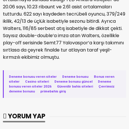
20.06 sayı, 10.23 ribaunt ve 2.61 asist ortalamaları
tutturdu. 622 sayı kaydeden tecrübeli oyuncu, 379/249
ikilik, 42/13 de üçlük isabetiyle sezonu bitirdi. Ayrıca
Walters, 116/85 serbest atış isabetiyle de dikkat çekti.
Sayısız double-double’a imza atan Walters, özellikle
play-off serisinde Semt77 Yalovaspor’a karşı takımını
sırtlasa da çeyrek finalde tur atlayan taraf yeşil-
kırmızılı ekibimiz olmuştu.
Deneme bonusu veren siteler
·
Deneme bonusu
·
Bonus veren
siteler
·
Casino siteleri
·
Deneme bonusu güncel
·
Deneme
bonusu veren siteler 2026
·
Güvenilir bahis siteleri
·
Çevrimsiz
deneme bonusu
·
primebahis giriş
YORUM YAP