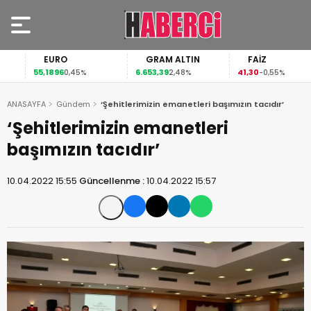
EURO
GRAM ALTIN
FAİZ
55,1896
6.653,39
41,30
0,45%
2,48%
-0,55%
ANASAYFA
Gündem
‘Şehitlerimizin emanetleri başımızın tacıdır’
‘Şehitlerimizin emanetleri
başımızın tacıdır’
10.04.2022 15:55
Güncellenme :
10.04.2022 15:57