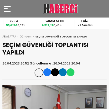
EURO
GRAM ALTIN
FAİZ
55,0298
6.522,28
41,54
0,07%
0,40%
0,00%
ANASAYFA
Gündem
SEÇİM GÜVENLİĞİ TOPLANTISI YAPILDI
SEÇİM GÜVENLİĞİ TOPLANTISI
YAPILDI
26.04.2023 20:52
Güncellenme :
26.04.2023 20:54