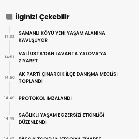
İlginizi Çekebilir
SAMANLI KÖYÜ YENİ YAŞAM ALANINA
17:32
KAVUŞUYOR
VALİ USTA’DAN LAVANTA YALOVA’YA
14:51
ZİYARET
AK PARTİ ÇINARCIK İLÇE DANIŞMA MECLİSİ
14:50
TOPLANDI
PROTOKOL İMZALANDI
14:49
SAĞLIKLI YAŞAM EGZERSİZİ ETKİNLİĞİ
14:48
DÜZENLENDİ
14:47