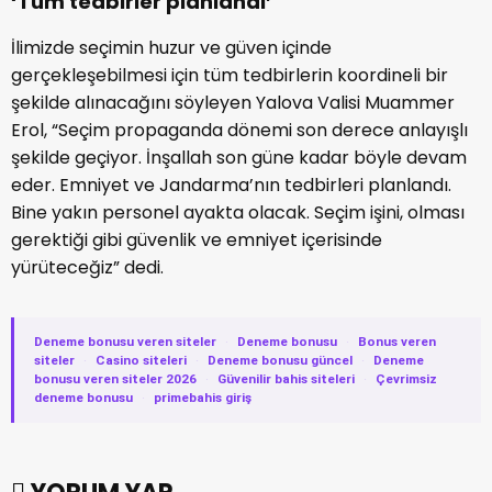
‘Tüm tedbirler planlandı’
İlimizde seçimin huzur ve güven içinde
gerçekleşebilmesi için tüm tedbirlerin koordineli bir
şekilde alınacağını söyleyen Yalova Valisi Muammer
Erol, “Seçim propaganda dönemi son derece anlayışlı
şekilde geçiyor. İnşallah son güne kadar böyle devam
eder. Emniyet ve Jandarma’nın tedbirleri planlandı.
Bine yakın personel ayakta olacak. Seçim işini, olması
gerektiği gibi güvenlik ve emniyet içerisinde
yürüteceğiz” dedi.
Deneme bonusu veren siteler
·
Deneme bonusu
·
Bonus veren
siteler
·
Casino siteleri
·
Deneme bonusu güncel
·
Deneme
bonusu veren siteler 2026
·
Güvenilir bahis siteleri
·
Çevrimsiz
deneme bonusu
·
primebahis giriş