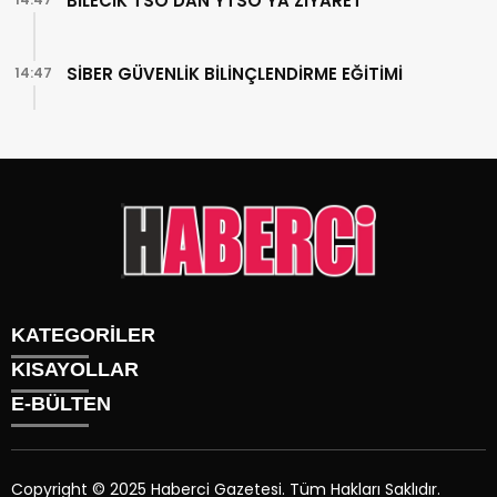
BİLECİK TSO’DAN YTSO’YA ZİYARET
SİBER GÜVENLİK BİLİNÇLENDİRME EĞİTİMİ
14:47
KATEGORİLER
KISAYOLLAR
Gündem
E-BÜLTEN
Siyaset
Künye
Sürmanşet
Üyelik
Eğitim
Tüm Yazarlar
Sağlık
Copyright © 2025 Haberci Gazetesi. Tüm Hakları Saklıdır.
İletişim