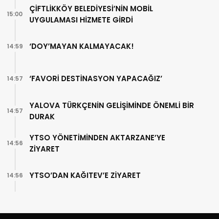
ÇİFTLİKKÖY BELEDİYESİ’NİN MOBİL
15:00
UYGULAMASI HİZMETE GİRDİ
‘DOY’MAYAN KALMAYACAK!
14:59
‘FAVORİ DESTİNASYON YAPACAĞIZ’
14:57
YALOVA TÜRKÇENİN GELİŞİMİNDE ÖNEMLİ BİR
14:57
DURAK
YTSO YÖNETİMİNDEN AKTARZANE’YE
14:56
ZİYARET
YTSO’DAN KAĞITEV’E ZİYARET
14:56