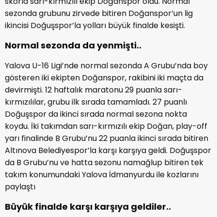
skorla sarı-kırmızılı ekip Doğanspor oldu. Normal
sezonda grubunu zirvede bitiren Doğanspor’un lig
ikincisi Doğuşspor’la yolları büyük finalde kesişti.
Normal sezonda da yenmişti..
Yalova U-16 Ligi’nde normal sezonda A Grubu’nda boy
gösteren iki ekipten Doğanspor, rakibini iki maçta da
devirmişti. 12 haftalık maratonu 29 puanla sarı-
kırmızılılar, grubu ilk sırada tamamladı. 27 puanlı
Doğuşspor da ikinci sırada normal sezona nokta
koydu. İki takımdan sarı-kırmızılı ekip Doğan, play-off
yarı finalinde B Grubu’nu 22 puanla ikinci sırada bitiren
Altınova Belediyespor’la karşı karşıya geldi. Doğuşspor
da B Grubu’nu ve hatta sezonu namağlup bitiren tek
takım konumundaki Yalova İdmanyurdu ile kozlarını
paylaştı
Büyük finalde karşı karşıya geldiler..