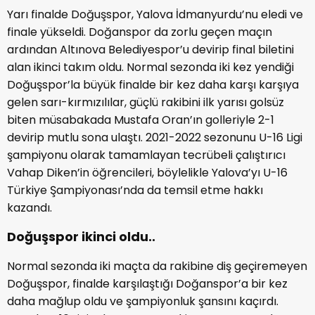
Yarı finalde Doğuşspor, Yalova İdmanyurdu’nu eledi ve
finale yükseldi. Doğanspor da zorlu geçen maçın
ardından Altınova Belediyespor’u devirip final biletini
alan ikinci takım oldu. Normal sezonda iki kez yendiği
Doğuşspor’la büyük finalde bir kez daha karşı karşıya
gelen sarı-kırmızılılar, güçlü rakibini ilk yarısı golsüz
biten müsabakada Mustafa Oran’ın golleriyle 2-1
devirip mutlu sona ulaştı. 2021-2022 sezonunu U-16 Ligi
şampiyonu olarak tamamlayan tecrübeli çalıştırıcı
Vahap Diken’in öğrencileri, böylelikle Yalova’yı U-16
Türkiye Şampiyonası’nda da temsil etme hakkı
kazandı.
Doğuşspor ikinci oldu..
Normal sezonda iki maçta da rakibine diş geçiremeyen
Doğuşspor, finalde karşılaştığı Doğanspor’a bir kez
daha mağlup oldu ve şampiyonluk şansını kaçırdı.