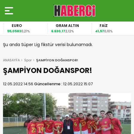
EURO
GRAM ALTIN
FAİZ
55,0583
6.630,17
41,57
0,21%
2,12%
0,10%
Şu anda Süper Lig fikstür verisi bulunamadı.
ANASAYFA
Spor
ŞAMPİYON DOĞANSPOR!
ŞAMPİYON DOĞANSPOR!
12.05.2022 14:56
Güncellenme :
12.05.2022 15:07