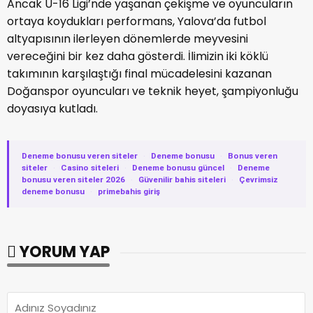
Ancak U-16 Ligi’nde yaşanan çekişme ve oyuncuların
ortaya koydukları performans, Yalova’da futbol
altyapısının ilerleyen dönemlerde meyvesini
vereceğini bir kez daha gösterdi. İlimizin iki köklü
takımının karşılaştığı final mücadelesini kazanan
Doğanspor oyuncuları ve teknik heyet, şampiyonluğu
doyasıya kutladı.
Deneme bonusu veren siteler
·
Deneme bonusu
·
Bonus veren
siteler
·
Casino siteleri
·
Deneme bonusu güncel
·
Deneme
bonusu veren siteler 2026
·
Güvenilir bahis siteleri
·
Çevrimsiz
deneme bonusu
·
primebahis giriş
YORUM YAP