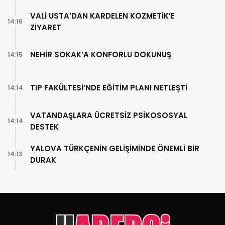
VALİ USTA’DAN KARDELEN KOZMETİK’E
14:16
ZİYARET
NEHİR SOKAK’A KONFORLU DOKUNUŞ
14:15
TIP FAKÜLTESİ’NDE EĞİTİM PLANI NETLEŞTİ
14:14
VATANDAŞLARA ÜCRETSİZ PSİKOSOSYAL
14:14
DESTEK
YALOVA TÜRKÇENİN GELİŞİMİNDE ÖNEMLİ BİR
14:13
DURAK