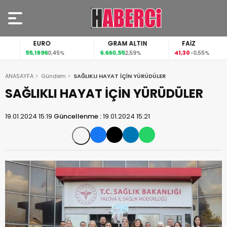
EURO
GRAM ALTIN
FAİZ
55,1896
6.660,55
41,30
0,45%
2,59%
-0,55%
ANASAYFA
Gündem
SAĞLIKLI HAYAT İÇİN YÜRÜDÜLER
SAĞLIKLI HAYAT İÇİN YÜRÜDÜLER
19.01.2024 15:19
Güncellenme :
19.01.2024 15:21