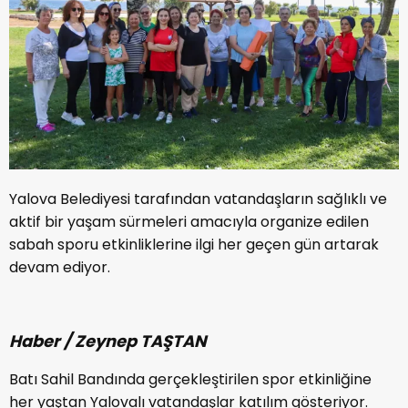
Yalova Belediyesi tarafından vatandaşların sağlıklı ve
aktif bir yaşam sürmeleri amacıyla organize edilen
sabah sporu etkinliklerine ilgi her geçen gün artarak
devam ediyor.
Haber / Zeynep TAŞTAN
Batı Sahil Bandında gerçekleştirilen spor etkinliğine
her yaştan Yalovalı vatandaşlar katılım gösteriyor.