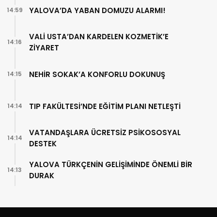
YALOVA’DA YABAN DOMUZU ALARMI!
14:59
VALİ USTA’DAN KARDELEN KOZMETİK’E
14:16
ZİYARET
NEHİR SOKAK’A KONFORLU DOKUNUŞ
14:15
TIP FAKÜLTESİ’NDE EĞİTİM PLANI NETLEŞTİ
14:14
VATANDAŞLARA ÜCRETSİZ PSİKOSOSYAL
14:14
DESTEK
YALOVA TÜRKÇENİN GELİŞİMİNDE ÖNEMLİ BİR
14:13
DURAK