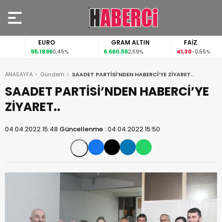
EURO
GRAM ALTIN
FAİZ
55,1896
6.660,55
41,30
0,45%
2,59%
-0,55%
ANASAYFA
Gündem
SAADET PARTİSİ’NDEN HABERCİ’YE ZİYARET..
SAADET PARTİSİ’NDEN HABERCİ’YE
ZİYARET..
04.04.2022 15:48
Güncellenme :
04.04.2022 15:50