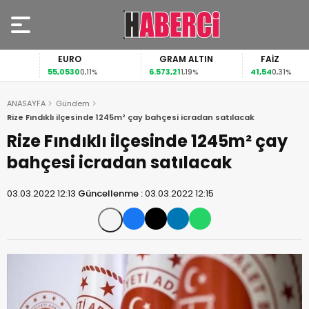
EURO
GRAM ALTIN
FAİZ
55,0530
6.573,21
41,54
0,11%
1,19%
0,31%
ANASAYFA
Gündem
Rize Fındıklı ilçesinde 1245m² çay bahçesi icradan satılacak
Rize Fındıklı ilçesinde 1245m² çay
bahçesi icradan satılacak
03.03.2022 12:13
Güncellenme :
03.03.2022 12:15