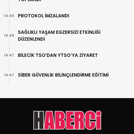
PROTOKOL İMZALANDI
14:49
SAĞLIKLI YAŞAM EGZERSİZİ ETKİNLİĞİ
14:48
DÜZENLENDİ
BİLECİK TSO’DAN YTSO’YA ZİYARET
14:47
SİBER GÜVENLİK BİLİNÇLENDİRME EĞİTİMİ
14:47