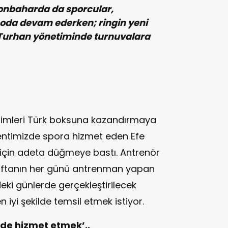
onbaharda da sporcular,
oda devam ederken; ringin yeni
l Turhan yönetiminde turnuvalara
isimleri Türk boksuna kazandırmaya
kentimizde spora hizmet eden Efe
ek için adeta düğmeye bastı. Antrenör
aftanın her günü antrenman yapan
deki günlerde gerçekleştirilecek
iyi şekilde temsil etmek istiyor.
lde hizmet etmek’..