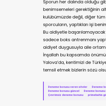
Sporun her dalında olduğu gibi
benimsemeleri gerektiğinin al
kulübümüzde değil, diğer tüm
sporcuların, yaptıkları işi ben
Bu aidiyetle başarılamayacak
sadece boks antrenmanı yaptır
aidiyet duygusuyla aile ortam
İnşallah bu kapsamda önümü
Yalova’da, kentimizi de Türkiy
temsil etmek bizlerin sözü olsun
Deneme bonusu veren siteler
·
Deneme b
Deneme bonusu güncel
·
Deneme bonusu v
Çevrimsiz deneme bonusu
·
primebahis gi