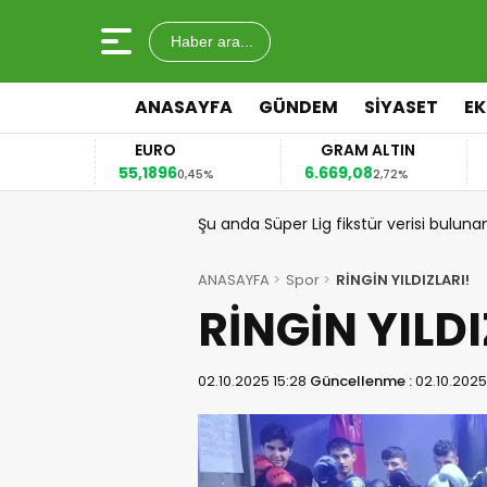
Haber ara...
ANASAYFA
GÜNDEM
SİYASET
E
EURO
GRAM ALTIN
55,1896
6.669,08
41
2%
0,45%
2,72%
Şu anda Süper Lig fikstür verisi buluna
ANASAYFA
Spor
RİNGİN YILDIZLARI!
RİNGİN YILDI
02.10.2025 15:28
Güncellenme :
02.10.2025