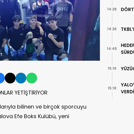
DÖRT
14:28
TKBL’
14:26
HEDEF
14:45
SÜRD
YÜZÜ
15:19
YALO
15:18
VERDİ
NLAR YETİŞTİRİYOR
arıyla bilinen ve birçok sporcuyu
lova Efe Boks Kulübü, yeni