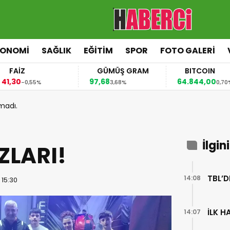
KONOMİ
SAĞLIK
EĞİTİM
SPOR
FOTO GALERİ
FAİZ
GÜMÜŞ GRAM
BITCOIN
,30
97,68
64.844,00
-0,55%
3,68%
0,70%
madı.
İlgin
ZLARI!
TBL’D
14:08
 15:30
İLK 
14:07