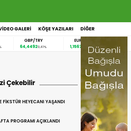
VİDEO GALERİ
KÖŞE YAZILARI
DİĞER
GBP/TRY
EUR/USD
BREN
64,4492
1,1567
82,63
0,41%
0,36%
0,1
izi Çekebilir
E FİKSTÜR HEYECANI YAŞANDI
HAFTA PROGRAMI AÇIKLANDI