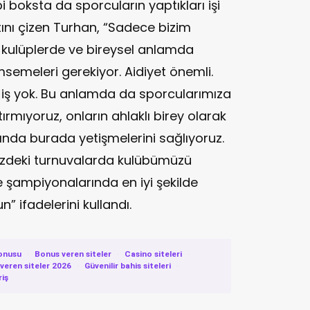
 boksta da sporcuların yaptıkları işi
tını çizen Turhan, “Sadece bizim
 kulüplerde ve bireysel anlamda
imsemeleri gerekiyor. Aidiyet önemli.
 iş yok. Bu anlamda da sporcularımıza
mıyoruz, onların ahlaklı birey olarak
ında burada yetişmelerini sağlıyoruz.
zdeki turnuvalarda kulübümüzü
e şampiyonalarında en iyi şekilde
” ifadelerini kullandı.
onusu
·
Bonus veren siteler
·
Casino siteleri
·
eren siteler 2026
·
Güvenilir bahis siteleri
·
riş