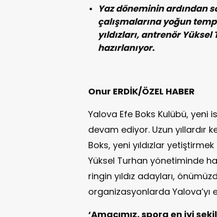
Yaz döneminin ardından s
çalışmalarına yoğun temp
yıldızları, antrenör Yükse
hazırlanıyor.
Onur ERDİK/ÖZEL HABER
Yalova Efe Boks Kulübü, yeni 
devam ediyor. Uzun yıllardır 
Boks, yeni yıldızlar yetiştirm
Yüksel Turhan yönetiminde h
ringin yıldız adayları, önümüz
organizasyonlarda Yalova’yı en 
‘Amacımız, spora en iyi şeki