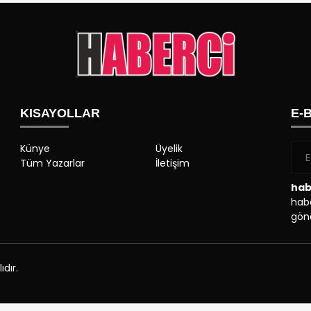
KISAYOLLAR
E-
Künye
Üyelik
Tüm Yazarlar
İletişim
hab
habe
gönd
dır.