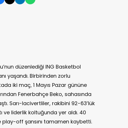
u’nun düzenlediği ING Basketbol
nı yaşandı. Birbirinden zorlu
tada iki maç, 1 Mayıs Pazar gününe
arından Fenerbahçe Beko, sahasında
tı. Sarı-lacivertliler, rakibini 92-63’lük
 ve liderlik koltuğunda yer aldı. 40
e play-off şansını tamamen kaybetti.