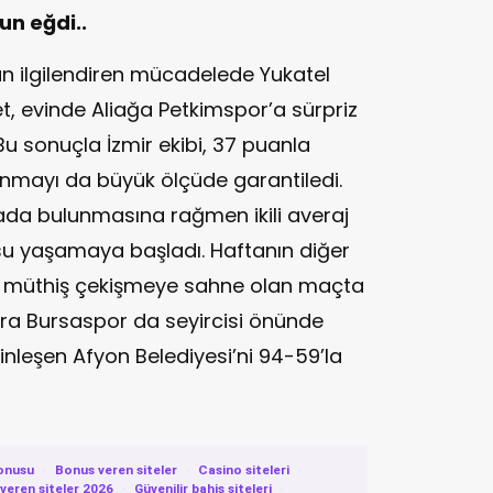
un eğdi..
 ilgilendiren mücadelede Yukatel
t, evinde Aliağa Petkimspor’a sürpriz
Bu sonuçla İzmir ekibi, 37 puanla
unmayı da büyük ölçüde garantiledi.
rada bulunmasına rağmen ikili averaj
u yaşamaya başladı. Haftanın diğer
, müthiş çekişmeye sahne olan maçta
Extra Bursaspor da seyircisi önünde
leşen Afyon Belediyesi’ni 94-59’la
onusu
·
Bonus veren siteler
·
Casino siteleri
·
eren siteler 2026
·
Güvenilir bahis siteleri
·