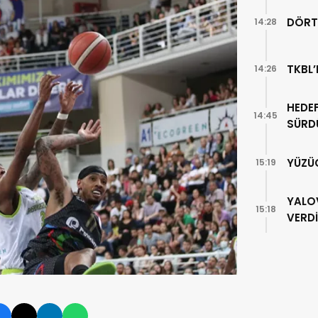
DÖRT
14:28
TKBL’
14:26
HEDEF
14:45
SÜRD
YÜZÜ
15:19
YALO
15:18
VERDİ