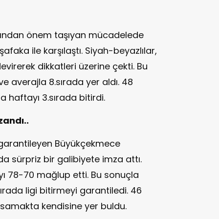
ısından önem taşıyan mücadelede
afaka ile karşılaştı. Siyah-beyazlılar,
devirerek dikkatleri üzerine çekti. Bu
e averajla 8.sırada yer aldı. 48
haftayı 3.sırada bitirdi.
andı..
garantileyen Büyükçekmece
 sürpriz bir galibiyete imza attı.
a’yı 78-70 mağlup etti. Bu sonuçla
ada ligi bitirmeyi garantiledi. 46
asamakta kendisine yer buldu.