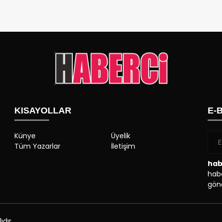
KISAYOLLAR
E-
Künye
Üyelik
Tüm Yazarlar
İletişim
hab
habe
gönd
dır.