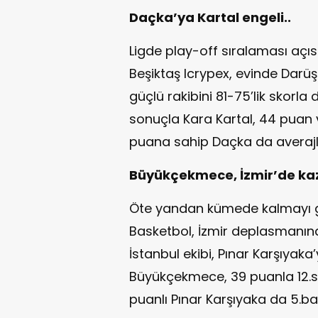
Daçka’ya Kartal engeli..
Ligde play-off sıralaması aç
Beşiktaş Icrypex, evinde Darüşş
güçlü rakibini 81-75’lik skorla 
sonuçla Kara Kartal, 44 puan v
puana sahip Daçka da averajla 
Büyükçekmece, İzmir’de kaz
Öte yandan kümede kalmayı 
Basketbol, İzmir deplasmanında
İstanbul ekibi, Pınar Karşıyak
Büyükçekmece, 39 puanla 12.sır
puanlı Pınar Karşıyaka da 5.b