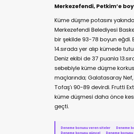
Merkezefendi, Petkim’e boy
Küme düşme potasını yakından
Merkezefendi Belediyesi Baske
bir şekilde 93-78 boyun eğdi. 
14.sırada yer alıp kümede tut
Deniz ekibi de 37 puanla 13.sı
sebebiyle küme düşme korkus
maçlarında; Galatasaray Nef
Tofaş’ı 90-89 devirdi. Frutti 
küme düşmesi daha önce kesin
geçti.
Deneme bonusu veren siteler
·
Deneme b
Deneme bonusu güncel
·
Deneme bonusu v