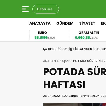
Haber ara...
ANASAYFA
GÜNDEM
SİYASET
E
EURO
GRAM ALTIN
55,1896
6.660,55
4
12%
0,45%
2,59%
Şu anda Süper Lig fikstür verisi buluna
ANASAYFA
Spor
POTADA SÜRPRİZLER
POTADA SÜR
HAFTASI
26.04.2022 17:00
Güncellenme :
26.04.202