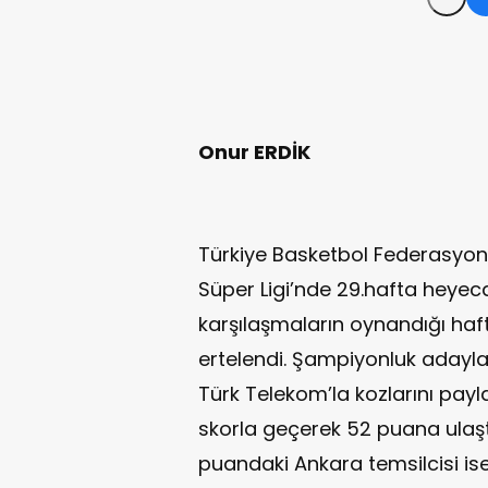
Onur ERDİK
Türkiye Basketbol Federasyon
Süper Ligi’nde 29.hafta heyeca
karşılaşmaların oynandığı haf
ertelendi. Şampiyonluk adayl
Türk Telekom’la kozlarını paylaş
skorla geçerek 52 puana ulaştı
puandaki Ankara temsilcisi is