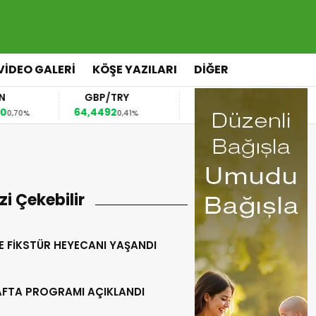
VİDEO GALERİ
KÖŞE YAZILARI
DİĞER
GBP/TRY
EUR/USD
BREN
64,4492
1,1567
82,63
0,41%
0,36%
0,
izi Çekebilir
E FİKSTÜR HEYECANI YAŞANDI
HAFTA PROGRAMI AÇIKLANDI