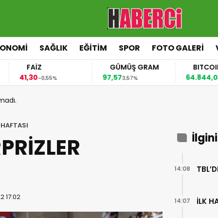
KONOMİ
SAĞLIK
EĞİTİM
SPOR
FOTO GALERİ
FAİZ
GÜMÜŞ GRAM
BITCOIN
1,30
97,57
64.844,00
-0,55%
3,57%
0,70%
madı.
 HAFTASI
İlgin
PRİZLER
TBL’D
14:08
2 17:02
İLK 
14:07