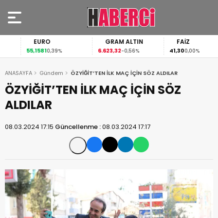
EURO
GRAM ALTIN
FAİZ
55,1581
6.623,32
41,30
0,39%
-0,56%
0,00%
ANASAYFA
Gündem
ÖZYİĞİT’TEN İLK MAÇ İÇİN SÖZ ALDILAR
ÖZYİĞİT’TEN İLK MAÇ İÇİN SÖZ
ALDILAR
08.03.2024 17:15
Güncellenme :
08.03.2024 17:17