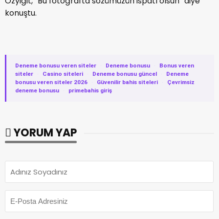
Özyiğit, “Bu fotoğrafta sözümüzün ispatı olsun” diye
konuştu.
Deneme bonusu veren siteler
·
Deneme bonusu
·
Bonus veren
siteler
·
Casino siteleri
·
Deneme bonusu güncel
·
Deneme
bonusu veren siteler 2026
·
Güvenilir bahis siteleri
·
Çevrimsiz
deneme bonusu
·
primebahis giriş
YORUM YAP