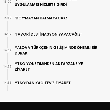
15:00
UYGULAMASI HİZMETE GİRDİ
‘DOY’MAYAN KALMAYACAK!
14:59
‘FAVORİ DESTİNASYON YAPACAĞIZ’
14:57
YALOVA TÜRKÇENİN GELİŞİMİNDE ÖNEMLİ BİR
14:57
DURAK
YTSO YÖNETİMİNDEN AKTARZANE’YE
14:56
ZİYARET
YTSO’DAN KAĞITEV’E ZİYARET
14:56