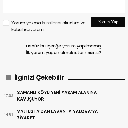
Yorum Yap
Yorum yazma
kurallarını
okudum ve
kabul ediyorum.
Henüz bu içeriğe yorum yapılmamış.
İlk yorum yapan olmak ister misiniz?
İlginizi Çekebilir
SAMANLI KÖYÜ YENİ YAŞAM ALANINA
17:32
KAVUŞUYOR
VALİ USTA’DAN LAVANTA YALOVA’YA
14:51
ZİYARET