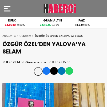
EURO
GRAM ALTIN
FAİZ
54,9832
6.547,87
41,54
-0,02%
0,80%
0,00%
ANASAYFA
Gündem
ÖZGÜR ÖZEL’DEN YALOVA’YA SELAM
ÖZGÜR ÖZEL’DEN YALOVA’YA
SELAM
16.11.2023 14:58
Güncellenme :
16.11.2023 15:00