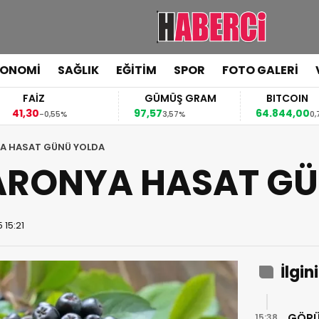
KONOMİ
SAĞLIK
EĞİTİM
SPOR
FOTO GALERİ
FAİZ
GÜMÜŞ GRAM
BITCOIN
,30
97,57
64.844,00
-0,55%
3,57%
0,70%
A HASAT GÜNÜ YOLDA
ARONYA HASAT GÜ
 15:21
İlgin
GÖRÜ
15:38