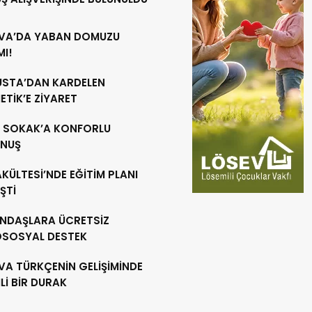
VA’DA YABAN DOMUZU
MI!
 USTA’DAN KARDELEN
TİK’E ZİYARET
R SOKAK’A KONFORLU
NUŞ
AKÜLTESİ’NDE EĞİTİM PLANI
ŞTİ
NDAŞLARA ÜCRETSİZ
OSOSYAL DESTEK
VA TÜRKÇENİN GELİŞİMİNDE
İ BİR DURAK