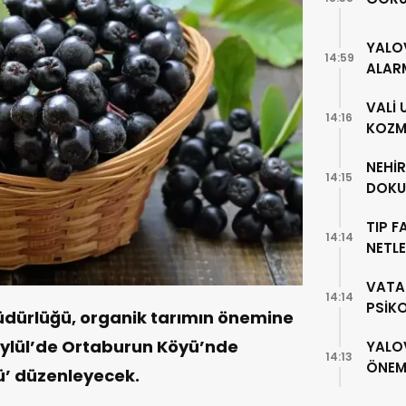
YALO
14:59
ALAR
VALİ
14:16
KOZME
NEHİ
14:15
DOKU
TIP F
14:14
NETLE
VATA
14:14
PSİK
üdürlüğü, organik tarımın önemine
ylül’de Ortaburun Köyü’nde
YALO
14:13
ÖNEML
ü’ düzenleyecek.