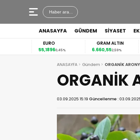
Haber ara...
ANASAYFA
GÜNDEM
SİYASET
E
EURO
GRAM ALTIN
55,1896
6.660,55
41
2%
0,45%
2,59%
ANASAYFA
Gündem
ORGANİK ARONY
ORGANİK 
03.09.2025 15:19
Güncellenme :
03.09.2025