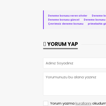
Deneme bonusu veren siteler
·
Deneme b
Deneme bonusu güncel
·
Deneme bonusu v
Çevrimsiz deneme bonusu
·
primebahis gi
YORUM YAP
Yorum yazma
kurallarını
okudum 