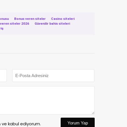
onusu
·
Bonus veren siteler
·
Casino siteleri
·
eren siteler 2026
·
Güvenilir bahis siteleri
·
riş
Yorum Yap
ve kabul ediyorum.