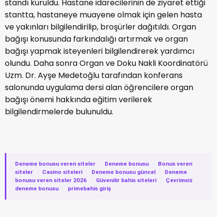
standı kuruldu. Hastane idarecilerinin de ziyaret ettiği
stantta, hastaneye muayene olmak için gelen hasta
ve yakınları bilgilendirilip, broşürler dağıtıldı. Organ
bağışı konusunda farkındalığı artırmak ve organ
bağışı yapmak isteyenleri bilgilendirerek yardımcı
olundu. Daha sonra Organ ve Doku Nakli Koordinatörü
Uzm. Dr. Ayşe Medetoğlu tarafından konferans
salonunda uygulama dersi alan öğrencilere organ
bağışı önemi hakkında eğitim verilerek
bilgilendirmelerde bulunuldu.
Deneme bonusu veren siteler
·
Deneme bonusu
·
Bonus veren
siteler
·
Casino siteleri
·
Deneme bonusu güncel
·
Deneme
bonusu veren siteler 2026
·
Güvenilir bahis siteleri
·
Çevrimsiz
deneme bonusu
·
primebahis giriş