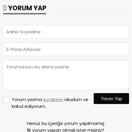
YORUM YAP
Yorum Yap
Yorum yazma
kurallarını
okudum ve
kabul ediyorum.
Henüz bu içeriğe yorum yapılmamış.
İlk yorum yapan olmak ister misiniz?