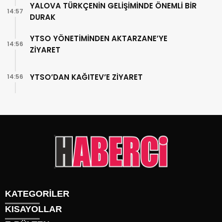
YALOVA TÜRKÇENİN GELİŞİMİNDE ÖNEMLİ BİR
14:57
DURAK
YTSO YÖNETİMİNDEN AKTARZANE’YE
14:56
ZİYARET
YTSO’DAN KAĞITEV’E ZİYARET
14:56
KATEGORİLER
KISAYOLLAR
Gündem