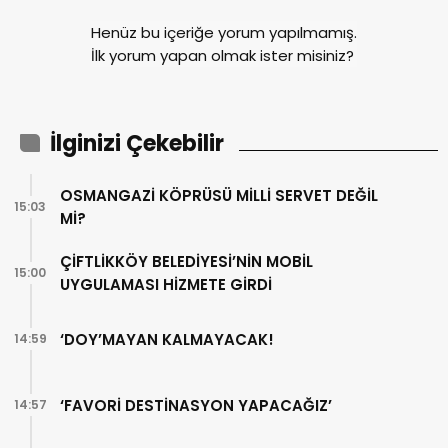
Henüz bu içeriğe yorum yapılmamış.
İlk yorum yapan olmak ister misiniz?
İlginizi Çekebilir
OSMANGAZİ KÖPRÜSÜ MİLLİ SERVET DEĞİL
15:03
Mİ?
ÇİFTLİKKÖY BELEDİYESİ’NİN MOBİL
15:00
UYGULAMASI HİZMETE GİRDİ
‘DOY’MAYAN KALMAYACAK!
14:59
‘FAVORİ DESTİNASYON YAPACAĞIZ’
14:57