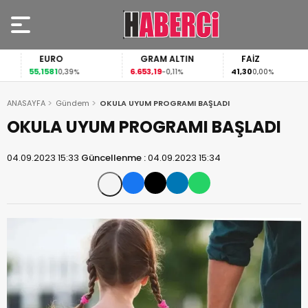
EURO
GRAM ALTIN
FAİZ
55,1581
6.653,19
41,30
0,39%
-0,11%
0,00%
ANASAYFA
Gündem
OKULA UYUM PROGRAMI BAŞLADI
OKULA UYUM PROGRAMI BAŞLADI
04.09.2023 15:33
Güncellenme :
04.09.2023 15:34