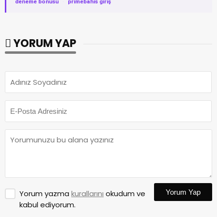
deneme bonusu
·
primebahis giriş
YORUM YAP
Yorum Yap
Yorum yazma
kurallarını
okudum ve
kabul ediyorum.