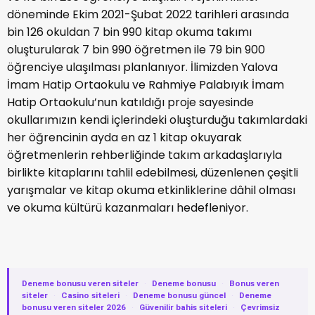
döneminde Ekim 2021-Şubat 2022 tarihleri arasında
bin 126 okuldan 7 bin 990 kitap okuma takımı
oluşturularak 7 bin 990 öğretmen ile 79 bin 900
öğrenciye ulaşılması planlanıyor. İlimizden Yalova
İmam Hatip Ortaokulu ve Rahmiye Palabıyık İmam
Hatip Ortaokulu’nun katıldığı proje sayesinde
okullarımızın kendi içlerindeki oluşturduğu takımlardaki
her öğrencinin ayda en az 1 kitap okuyarak
öğretmenlerin rehberliğinde takım arkadaşlarıyla
birlikte kitaplarını tahlil edebilmesi, düzenlenen çeşitli
yarışmalar ve kitap okuma etkinliklerine dâhil olması
ve okuma kültürü kazanmaları hedefleniyor.
Deneme bonusu veren siteler
·
Deneme bonusu
·
Bonus veren
siteler
·
Casino siteleri
·
Deneme bonusu güncel
·
Deneme
bonusu veren siteler 2026
·
Güvenilir bahis siteleri
·
Çevrimsiz