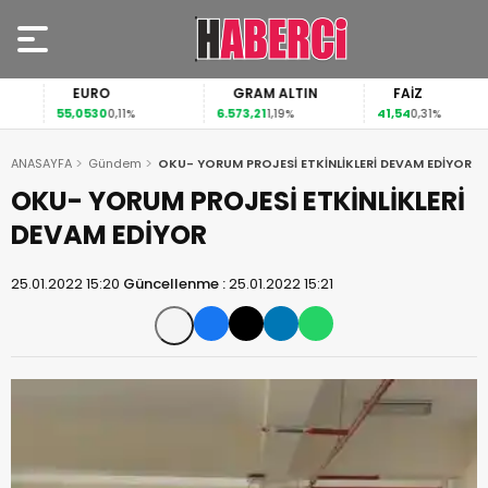
EURO
GRAM ALTIN
FAİZ
55,0530
6.573,21
41,54
0,11%
1,19%
0,31%
ANASAYFA
Gündem
OKU- YORUM PROJESİ ETKİNLİKLERİ DEVAM EDİYOR
OKU- YORUM PROJESİ ETKİNLİKLERİ
DEVAM EDİYOR
25.01.2022 15:20
Güncellenme :
25.01.2022 15:21