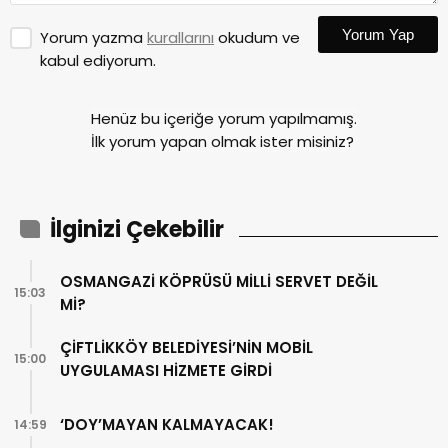
Yorum Yap
Yorum yazma
kurallarını
okudum ve
kabul ediyorum.
Henüz bu içeriğe yorum yapılmamış.
İlk yorum yapan olmak ister misiniz?
İlginizi Çekebilir
OSMANGAZİ KÖPRÜSÜ MİLLİ SERVET DEĞİL
15:03
Mİ?
ÇİFTLİKKÖY BELEDİYESİ’NİN MOBİL
15:00
UYGULAMASI HİZMETE GİRDİ
‘DOY’MAYAN KALMAYACAK!
14:59