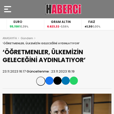
EURO
GRAM ALTIN
FAİZ
55,1581
6.623,32
41,30
0,39%
-0,56%
0,00%
ANASAYFA
Gündem
‘ÖĞRETMENLER, ÜLKEMİZİN GELECEĞİNİ AYDINLATIYOR’
‘ÖĞRETMENLER, ÜLKEMİZİN
GELECEĞİNİ AYDINLATIYOR’
23.11.2023 16:17
Güncellenme :
23.11.2023 16:19