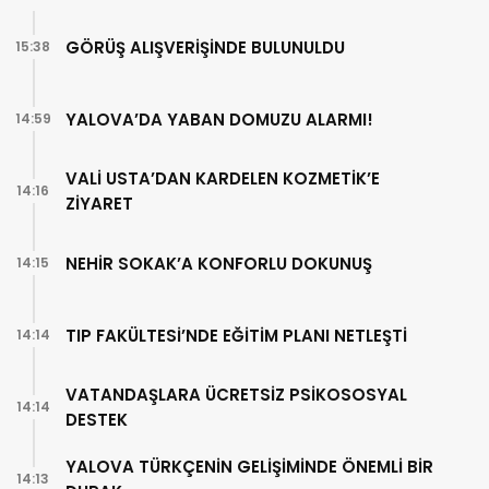
GÖRÜŞ ALIŞVERİŞİNDE BULUNULDU
15:38
YALOVA’DA YABAN DOMUZU ALARMI!
14:59
VALİ USTA’DAN KARDELEN KOZMETİK’E
14:16
ZİYARET
NEHİR SOKAK’A KONFORLU DOKUNUŞ
14:15
TIP FAKÜLTESİ’NDE EĞİTİM PLANI NETLEŞTİ
14:14
VATANDAŞLARA ÜCRETSİZ PSİKOSOSYAL
14:14
DESTEK
YALOVA TÜRKÇENİN GELİŞİMİNDE ÖNEMLİ BİR
14:13