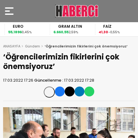
EURO
GRAM ALTIN
FAİZ
55,1896
6.660,55
41,30
0,45%
2,59%
-0,55%
ANASAYFA
Gündem
‘Öğrencilerimizin fikirlerini çok önemsiyoruz’
‘Öğrencilerimizin fikirlerini çok
önemsiyoruz’
17.03.2022 17:26
Güncellenme :
17.03.2022 17:28