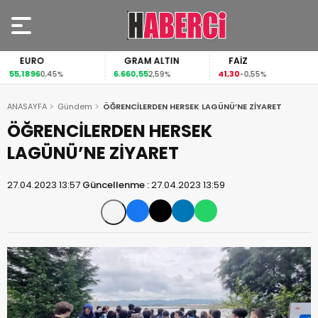
EURO
GRAM ALTIN
FAİZ
55,1896
6.660,55
41,30
0,45%
2,59%
-0,55%
ANASAYFA
Gündem
ÖĞRENCİLERDEN HERSEK LAGÜNÜ’NE ZİYARET
ÖĞRENCİLERDEN HERSEK
LAGÜNÜ’NE ZİYARET
27.04.2023 13:57
Güncellenme :
27.04.2023 13:59