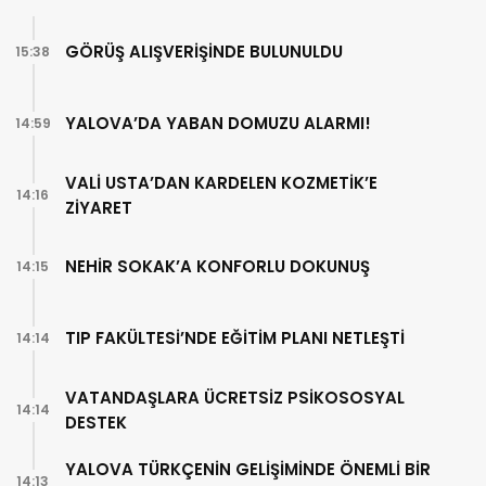
GÖRÜŞ ALIŞVERİŞİNDE BULUNULDU
15:38
YALOVA’DA YABAN DOMUZU ALARMI!
14:59
VALİ USTA’DAN KARDELEN KOZMETİK’E
14:16
ZİYARET
NEHİR SOKAK’A KONFORLU DOKUNUŞ
14:15
TIP FAKÜLTESİ’NDE EĞİTİM PLANI NETLEŞTİ
14:14
VATANDAŞLARA ÜCRETSİZ PSİKOSOSYAL
14:14
DESTEK
YALOVA TÜRKÇENİN GELİŞİMİNDE ÖNEMLİ BİR
14:13