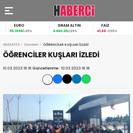
EURO
GRAM ALTIN
FAİZ
55,1896
6.660,55
41,30
0,45%
2,59%
-0,55%
ANASAYFA
Gündem
ÖĞRENCİLER KUŞLARI İZLEDİ
ÖĞRENCİLER KUŞLARI İZLEDİ
10.03.2023 16:16
Güncellenme :
10.03.2023 16:18