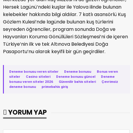
Hersek Lagünü’ndeki kuşlar ile Yalova ilinde bulunan
kelebekler hakkında bilgi aldılar. 7 katlı asansörlü Kuş
Gözlem Kulesi’nde lagünde bulunan kuş türlerini
seyreden öğrenciler, program sonunda Doğa ve
Hayvanları Koruma Gönüllüleri Sözleşmesi’ni de içeren
Türkiye’nin ilk ve tek Altınova Belediyesi Doğa
Pasaportu’nu alarak keyifli bir gün geçirdiler.
Deneme bonusu veren siteler
·
Deneme bonusu
·
Bonus veren
siteler
·
Casino siteleri
·
Deneme bonusu güncel
·
Deneme
bonusu veren siteler 2026
·
Güvenilir bahis siteleri
·
Çevrimsiz
deneme bonusu
·
primebahis giriş
YORUM YAP