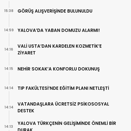
GÖRÜŞ ALIŞVERİŞİNDE BULUNULDU
15:38
YALOVA’DA YABAN DOMUZU ALARMI!
14:59
VALİ USTA’DAN KARDELEN KOZMETİK’E
14:16
ZİYARET
NEHİR SOKAK’A KONFORLU DOKUNUŞ
14:15
TIP FAKÜLTESİ’NDE EĞİTİM PLANI NETLEŞTİ
14:14
VATANDAŞLARA ÜCRETSİZ PSİKOSOSYAL
14:14
DESTEK
YALOVA TÜRKÇENİN GELİŞİMİNDE ÖNEMLİ BİR
14:13
DURAK