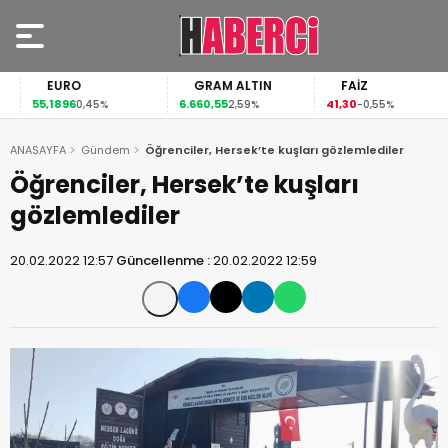
EURO
GRAM ALTIN
FAİZ
55,1896
6.660,55
41,30
0,45%
2,59%
-0,55%
ANASAYFA
Gündem
Öğrenciler, Hersek’te kuşları gözlemlediler
Öğrenciler, Hersek’te kuşları
gözlemlediler
20.02.2022 12:57
Güncellenme :
20.02.2022 12:59