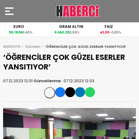
EURO
GRAM ALTIN
FAİZ
55,1896
6.660,55
41,30
0,45%
2,59%
-0,55%
ANASAYFA
Gündem
‘ÖĞRENCİLER ÇOK GÜZEL ESERLER YANSITIYOR’
‘ÖĞRENCİLER ÇOK GÜZEL ESERLER
YANSITIYOR’
07.12.2023 12:01
Güncellenme :
07.12.2023 12:03