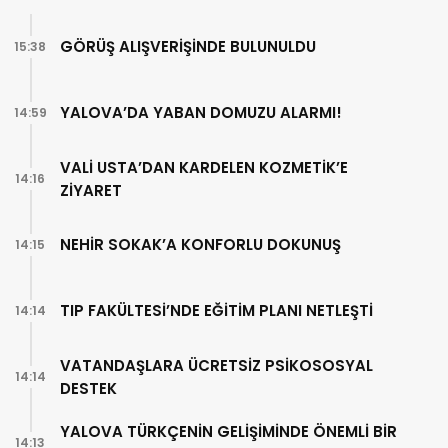
GÖRÜŞ ALIŞVERİŞİNDE BULUNULDU
15:38
YALOVA’DA YABAN DOMUZU ALARMI!
14:59
VALİ USTA’DAN KARDELEN KOZMETİK’E
14:16
ZİYARET
NEHİR SOKAK’A KONFORLU DOKUNUŞ
14:15
TIP FAKÜLTESİ’NDE EĞİTİM PLANI NETLEŞTİ
14:14
VATANDAŞLARA ÜCRETSİZ PSİKOSOSYAL
14:14
DESTEK
YALOVA TÜRKÇENİN GELİŞİMİNDE ÖNEMLİ BİR
14:13