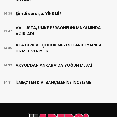
Şimdi soru şu: YİNE Mİ?
14:38
VALİ USTA, UMKE PERSONELİNİ MAKAMINDA
14:37
AĞIRLADI
ATATÜRK VE ÇOCUK MÜZESİ TARİHİ YAPIDA
14:35
HİZMET VERİYOR
AKYOL’DAN ANKARA’DA YOĞUN MESAİ
14:32
İLMEÇ’TEN KİVİ BAHÇELERİNE İNCELEME
14:31