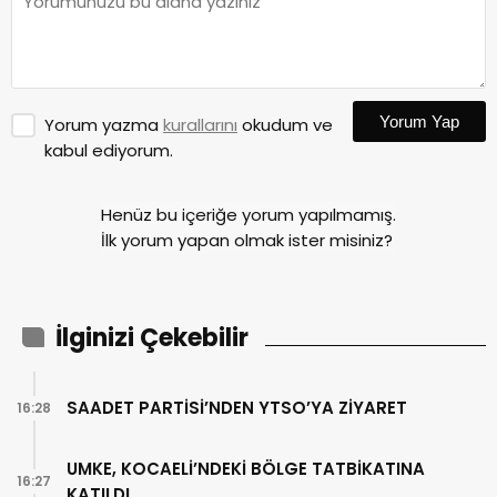
Yorum Yap
Yorum yazma
kurallarını
okudum ve
kabul ediyorum.
Henüz bu içeriğe yorum yapılmamış.
İlk yorum yapan olmak ister misiniz?
İlginizi Çekebilir
SAADET PARTİSİ’NDEN YTSO’YA ZİYARET
16:28
UMKE, KOCAELİ’NDEKİ BÖLGE TATBİKATINA
16:27
KATILDI