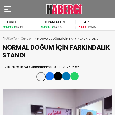
EURO
GRAM ALTIN
FAİZ
54,9875
6.508,12
41,53
0,08%
0,24%
-0,02%
ANASAYFA
Gündem
NORMAL DOĞUM İÇİN FARKINDALIK STANDI
NORMAL DOĞUM İÇİN FARKINDALIK
STANDI
07.10.2025 16:54
Güncellenme :
07.10.2025 16:56