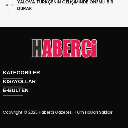
YALOVA TÜRKÇENİN GELİŞİMİNDE ÖNEMLİ BİR
14:13
DURAK
KATEGORİLER
KISAYOLLAR
Gündem
E-BÜLTEN
Siyaset
Künye
Sürmanşet
Üyelik
Eğitim
Tüm Yazarlar
Sağlık
Copyright © 2025 Haberci Gazetesi. Tüm Hakları Saklıdır.
İletişim
Spor
haberci.com.tr
e-bültenine abone olarak, tarafınıza haber,
Foto Galeri
duyuru ve kampanya içerikli e-postaların gönderilmesini