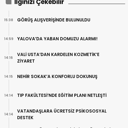
İlginizi Çekebilir
GÖRÜŞ ALIŞVERİŞİNDE BULUNULDU
15:38
YALOVA’DA YABAN DOMUZU ALARMI!
14:59
VALİ USTA’DAN KARDELEN KOZMETİK’E
14:16
ZİYARET
NEHİR SOKAK’A KONFORLU DOKUNUŞ
14:15
TIP FAKÜLTESİ’NDE EĞİTİM PLANI NETLEŞTİ
14:14
VATANDAŞLARA ÜCRETSİZ PSİKOSOSYAL
14:14
DESTEK