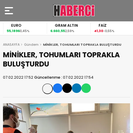
EURO
GRAM ALTIN
FAİZ
55,1896
6.660,55
41,30
0,45%
2,59%
-0,55%
ANASAYFA
Gündem
MİNİKLER, TOHUMLARI TOPRAKLA BULUŞTURDU
MİNİKLER, TOHUMLARI TOPRAKLA
BULUŞTURDU
07.02.2022 17:52
Güncellenme :
07.02.2022 17:54