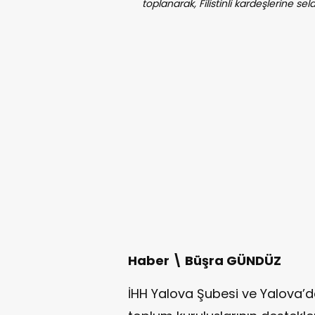
toplanarak, Filistinli kardeşlerine se
Haber \ Büşra GÜNDÜZ
İHH Yalova Şubesi ve Yalova’da