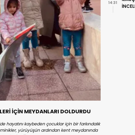
14:31
İNCE
ŞLERİ İÇİN MEYDANLARI DOLDURDU
’de hayatını kaybeden çocuklar için bir farkındalık
en minikler, yürüyüşün ardından kent meydanında