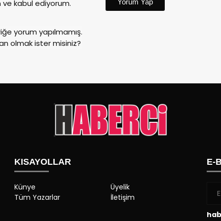
Yorum Yap
ve kabul ediyorum.
riğe yorum yapılmamış.
an olmak ister misiniz?
KISAYOLLAR
E-
Künye
Üyelik
Tüm Yazarlar
İletişim
hab