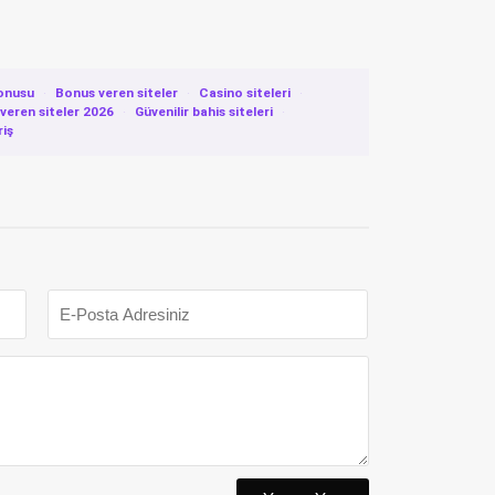
onusu
·
Bonus veren siteler
·
Casino siteleri
·
eren siteler 2026
·
Güvenilir bahis siteleri
·
riş