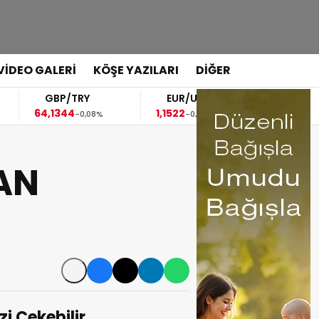
VİDEO GALERİ
KÖŞE YAZILARI
DİĞER
GBP/TRY
EUR/USD
BRENT
64,1344
1,1522
82,49
-0,08%
-0,03%
3,83%
AN
izi Çekebilir