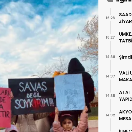
SAAD
16:28
ZİYA
UMKE,
16:27
TATBİ
Şimdi
14:38
VALİ 
14:37
MAKA
ATAT
14:35
YAPI
AKYO
14:32
MESA
İLMEÇ