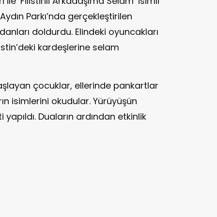
 ile ‘Filistinli Arkadaşıma Selam’ isimli
 Aydın Parkı’nda gerçekleştirilen
danları doldurdu. Elindeki oyuncakları
istin’deki kardeşlerine selam
layan çocuklar, ellerinde pankartlar
ın isimlerini okudular. Yürüyüşün
i yapıldı. Duaların ardından etkinlik