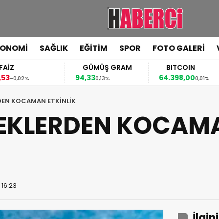
KONOMİ
SAĞLIK
EĞİTİM
SPOR
FOTO GALERİ
GÜMÜŞ GRAM
BITCOIN
94,33
64.398,00
02%
0,13%
0,01%
DEN KOCAMAN ETKİNLİK
REKLERDEN KOCAM
 16:23
İlgin