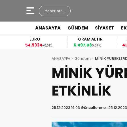
Haber ara...
ANASAYFA
GÜNDEM
SİYASET
E
EURO
GRAM ALTIN
FAİZ
54,9334
6.497,08
41,53
-0,01%
0,07%
-0,
ANASAYFA
Gündem
MİNİK YÜREKLER
MİNİK YÜ
ETKİNLİK
25.12.2023 16:03
Güncellenme :
25.12.2023