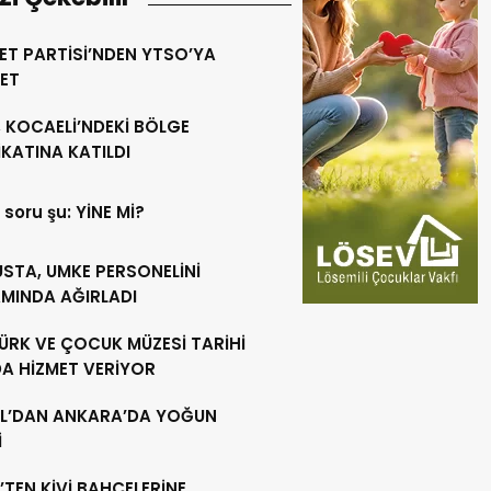
ET PARTİSİ’NDEN YTSO’YA
RET
 KOCAELİ’NDEKİ BÖLGE
KATINA KATILDI
 soru şu: YİNE Mİ?
USTA, UMKE PERSONELİNİ
MINDA AĞIRLADI
ÜRK VE ÇOCUK MÜZESİ TARİHİ
DA HİZMET VERİYOR
L’DAN ANKARA’DA YOĞUN
İ
’TEN KİVİ BAHÇELERİNE