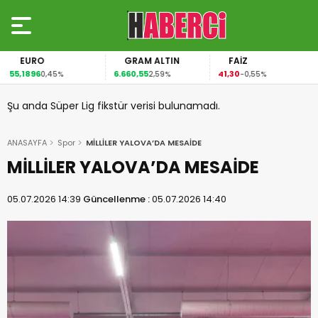
EURO
GRAM ALTIN
FAİZ
55,1896
6.660,55
41,30
0,45%
2,59%
-0,55%
Şu anda Süper Lig fikstür verisi bulunamadı.
ANASAYFA
Spor
MİLLİLER YALOVA’DA MESAİDE
MİLLİLER YALOVA’DA MESAİDE
05.07.2026 14:39
Güncellenme :
05.07.2026 14:40