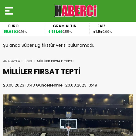
EURO
GRAM ALTIN
FAİZ
55,0803
6.531,69
41,54
0,16%
0,55%
0,00%
Şu anda Süper Lig fikstür verisi bulunamadı.
ANASAYFA
Spor
MİLLİLER FIRSAT TEPTİ
MİLLİLER FIRSAT TEPTİ
20.08.2023 13:48
Güncellenme :
20.08.2023 13:49