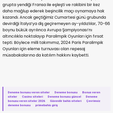
grupta yendiği Fransa ile eşleşti ve rakibini bir kez
daha mağlup ederek beşincilik maçı oynamaya hak
kazandı. Ancak geçtiğimiz Cumartesi günü grubunda
devirdiği İtalya’ya diş geçiremeyen ay-yıldızlılar, 70-66
boynu bükük ayrılınca Avrupa Şampiyonası’nı
altıncılıkla noktalayıp Paralimpik Oyunları için fırsat
tepti. Böylece milli takımımız, 2024 Paris Paralimpik
Oyunları için eleme turnuvası olan repesaj
müsabakalarına da katılım hakkını kaybetti.
Deneme bonusu veren siteler
·
Deneme bonusu
·
Bonus veren
siteler
·
Casino siteleri
·
Deneme bonusu güncel
·
Deneme
bonusu veren siteler 2026
·
Güvenilir bahis siteleri
·
Çevrimsiz
deneme bonusu
·
primebahis giriş