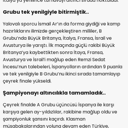
İtalya’ya yenilince turnuvayı altıncı sırada noktaladı.
Grubu tek yenilgiyle bitirmiştik..
Yalovalı sporcu İsmail Ar’ın da forma giydiği ve kamp
hazırlıklarını ilimizde gerçekleştiren milliler, B
Grubu’nda Büyük Britanya, İtalya, Fransa, İsrail ve
Avusturya ile yarıştı. İlk maçında güçlü rakibi Büyük
Britanya’ya kaybettikten sonra İtaya, Fransa,
Avusturya ve İsrail’i mağlup eden Remzi Sedat
İncesu’nun talebeleri, İspanyolların ardından 9 puanla
ve tek yenilgiyle B Grubu’nu ikinci sırada tamamlayıp
çeyrek finale yükseldi.
Şampiyonayı altıncılıkla tamamladık..
Çeyrek finalde A Grubu üçüncüsü İspanya ile karşı
karşıya gelen ay-yıldızlılar, rakibine mağlup oldu ve
şampiyonluk şansını kaçırdı. Klasman
müsabakalarından yoluna devam eden Türkiye,