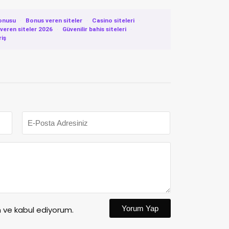
onusu
·
Bonus veren siteler
·
Casino siteleri
·
eren siteler 2026
·
Güvenilir bahis siteleri
·
riş
Yorum Yap
ve kabul ediyorum.