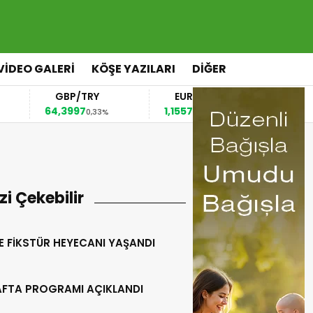
VİDEO GALERİ
KÖŞE YAZILARI
DİĞER
GBP/TRY
EUR/USD
BREN
64,3997
1,1557
82,29
0,33%
0,28%
-0
izi Çekebilir
E FİKSTÜR HEYECANI YAŞANDI
HAFTA PROGRAMI AÇIKLANDI