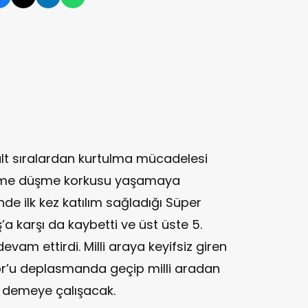
alt sıralardan kurtulma mücadelesi
üme düşme korkusu yaşamaya
hinde ilk kez katılım sağladığı Süper
’a karşı da kaybetti ve üst üste 5.
devam ettirdi. Milli araya keyifsiz giren
or’u deplasmanda geçip milli aradan
r demeye çalışacak.