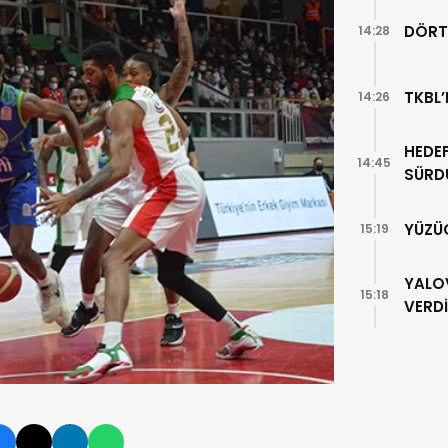
DÖRT
14:28
TKBL’
14:26
HEDEF
14:45
SÜRD
YÜZÜ
15:19
YALO
15:18
VERDİ