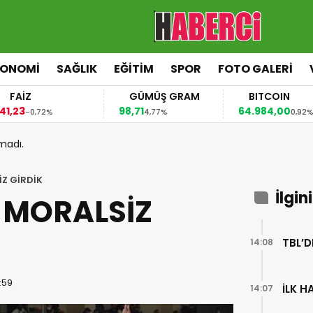
KONOMİ
SAĞLIK
EĞİTİM
SPOR
FOTO GALERİ
FAİZ
GÜMÜŞ GRAM
BITCOIN
,23
98,71
64.984,00
-0,72%
4,77%
0,92%
madı.
İZ GİRDİK
İlgin
A MORALSİZ
TBL’D
14:08
7:59
İLK 
14:07