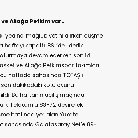
ve Aliağa Petkim var..
i yedinci mağlubiyetini alırken düşme
haftayı kapattı. BSL’de liderlik
oturmaya devam ederken son iki
asket ve Aliağa Petkimspor takımları
uncu haftada sahasında TOFAŞ’ı
 son dakikadaki kötü oyunu
ldi. Bu haftanın açılış maçında
ürk Telekom’u 83-72 devirerek
şme hattında yer alan Yukatel
et sahasında Galatasaray Nef’e 89-