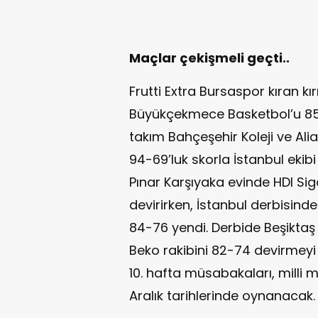
Maçlar çekişmeli geçti..
Frutti Extra Bursaspor kıran 
Büyükçekmece Basketbol’u 85-8
takım Bahçeşehir Koleji ve Al
94-69’luk skorla İstanbul eki
Pınar Karşıyaka evinde HDI Si
devirirken, İstanbul derbisind
84-76 yendi. Derbide Beşikta
Beko rakibini 82-74 devirmeyi
10. hafta müsabakaları, milli 
Aralık tarihlerinde oynanacak.