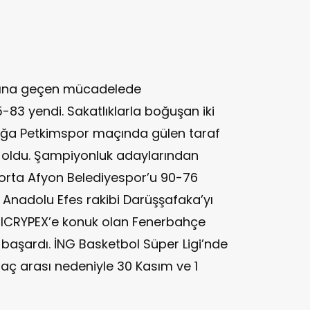
kırına geçen mücadelede
3 yendi. Sakatlıklarla boğuşan iki
iağa Petkimspor maçında gülen taraf
bi oldu. Şampiyonluk adaylarından
gorta Afyon Belediyespor’u 90-76
e Anadolu Efes rakibi Darüşşafaka’yı
ş ICRYPEX’e konuk olan Fenerbahçe
 başardı. İNG Basketbol Süper Ligi’nde
maç arası nedeniyle 30 Kasım ve 1