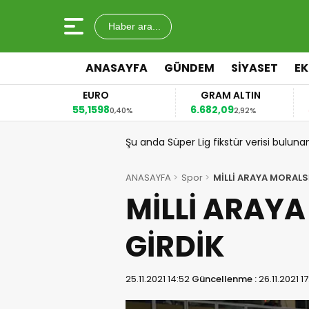
Haber ara...
ANASAYFA
GÜNDEM
SİYASET
E
EURO
GRAM ALTIN
55,1598
6.682,09
41
4%
0,40%
2,92%
Şu anda Süper Lig fikstür verisi buluna
ANASAYFA
Spor
MİLLİ ARAYA MORALS
MİLLİ ARAY
GİRDİK
25.11.2021 14:52
Güncellenme :
26.11.2021 1