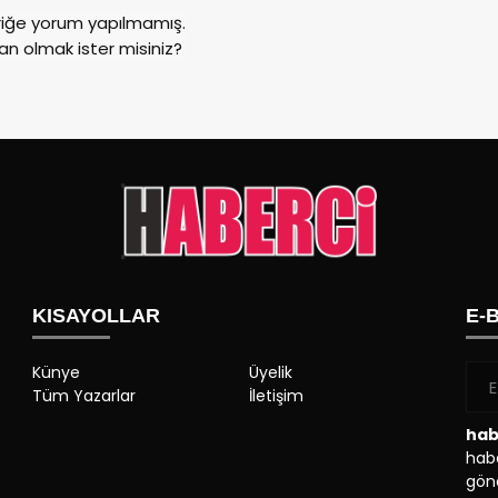
riğe yorum yapılmamış.
an olmak ister misiniz?
KISAYOLLAR
E-
Künye
Üyelik
Tüm Yazarlar
İletişim
hab
habe
gönd