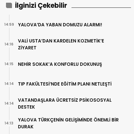
İlginizi Çekebilir
YALOVA’DA YABAN DOMUZU ALARMI!
14:59
VALİ USTA’DAN KARDELEN KOZMETİK’E
14:16
ZİYARET
NEHİR SOKAK’A KONFORLU DOKUNUŞ
14:15
TIP FAKÜLTESİ’NDE EĞİTİM PLANI NETLEŞTİ
14:14
VATANDAŞLARA ÜCRETSİZ PSİKOSOSYAL
14:14
DESTEK
YALOVA TÜRKÇENİN GELİŞİMİNDE ÖNEMLİ BİR
14:13
DURAK