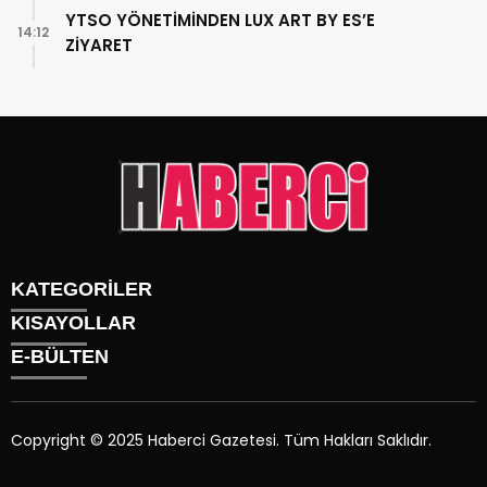
YTSO YÖNETİMİNDEN LUX ART BY ES’E
14:12
ZİYARET
KATEGORİLER
KISAYOLLAR
Gündem
E-BÜLTEN
Siyaset
Künye
Sürmanşet
Üyelik
Eğitim
Tüm Yazarlar
Sağlık
Copyright © 2025 Haberci Gazetesi. Tüm Hakları Saklıdır.
İletişim
Spor
haberci.com.tr
e-bültenine abone olarak, tarafınıza haber,
Foto Galeri