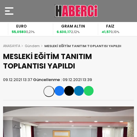
EURO
GRAM ALTIN
FAİZ
55,0583
6.630,17
41,57
0,21%
2,12%
0,10%
ANASAYFA
Gündem
MESLEKİ EĞİTİM TANITIM TOPLANTISI YAPILDI
MESLEKİ EĞİTİM TANITIM
TOPLANTISI YAPILDI
09.12.2021 13:37
Güncellenme :
09.12.2021 13:39