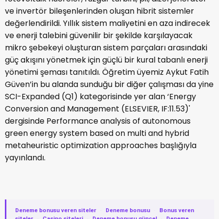
ve invertör bileşenlerinden oluşan hibrit sistemler
değerlendirildi. Yıllık sistem maliyetini en aza indirecek
ve enerji talebini güvenilir bir şekilde karşılayacak
mikro şebekeyi oluşturan sistem parçaları arasındaki
güç akışını yönetmek için güçlü bir kural tabanlı enerji
yönetimi şeması tanıtıldı. Öğretim üyemiz Aykut Fatih
Güven’in bu alanda sunduğu bir diğer çalışması da yine
SCI-Expanded (Q1) kategorisinde yer alan ‘Energy
Conversion and Management (ELSEVIER, IF:11.53)'
dergisinde Performance analysis of autonomous
green energy system based on multi and hybrid
metaheuristic optimization approaches başlığıyla
yayınlandı.
Deneme bonusu veren siteler
·
Deneme bonusu
·
Bonus veren
siteler
·
Casino siteleri
·
Deneme bonusu güncel
·
Deneme