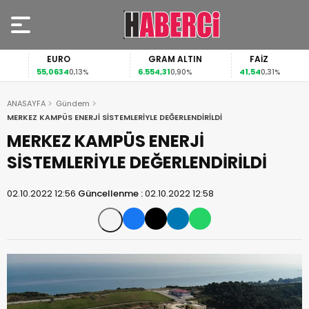
EURO
GRAM ALTIN
FAİZ
55,0634
6.554,31
41,54
0,13%
0,90%
0,31%
ANASAYFA
Gündem
MERKEZ KAMPÜS ENERJİ SİSTEMLERİYLE DEĞERLENDİRİLDİ
MERKEZ KAMPÜS ENERJİ
SİSTEMLERİYLE DEĞERLENDİRİLDİ
02.10.2022 12:56
Güncellenme :
02.10.2022 12:58