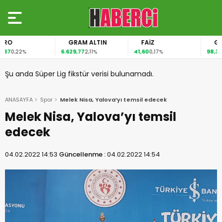
GRAM ALTIN
FAİZ
GÜMÜŞ
6.629,77
41,60
98,36
,22%
2,11%
0,17%
4,40
Şu anda Süper Lig fikstür verisi bulunamadı.
ANASAYFA
Spor
Melek Nisa, Yalova’yı temsil edecek
Melek Nisa, Yalova’yı temsil
edecek
04.02.2022 14:53
Güncellenme :
04.02.2022 14:54