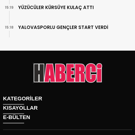
YÜZÜCÜLER KÜRSÜYE KULAÇ ATTI
15:19
YALOVASPORLU GENÇLER START VERDİ
15:18
KATEGORİLER
KISAYOLLAR
Gündem
E-BÜLTEN
Siyaset
Künye
Sürmanşet
Üyelik
Eğitim